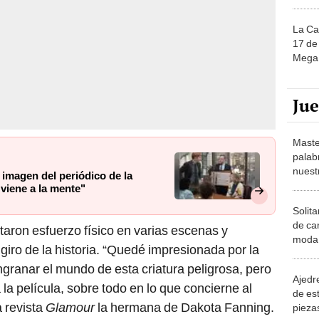
La Ca
17 de 
Mega 
Ju
Maste
palab
nuest
 imagen del periódico de la
 viene a la mente"
Solita
de ca
taron esfuerzo físico en varias escenas y
moda.
giro de la historia. “Quedé impresionada por la
demue
ranar el mundo de esta criatura peligrosa, pero
Ajedre
la película, sobre todo en lo que concierne al
de es
a revista
Glamour
la hermana de Dakota Fanning.
piezas