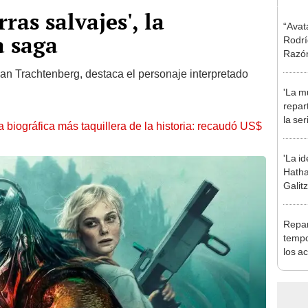
ras salvajes', la
“Avat
a saga
Rodrí
Razón
Came
Dan Trachtenberg, destaca el personaje interpretado
'La mu
repar
la se
la biográfica más taquillera de la historia: recaudó US$
prota
Domí
'La id
Hatha
Galit
separ
Repar
tempo
los a
serie 