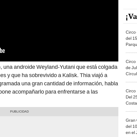
¡Va
Circo 
del 15
Parqu
Migue
Circo
), una androide Weyland-Yutani que está colgada
de Jul
Círcul
es y que ha sobrevivido a Kalisk. Thia viajó a
gramada una gran cantidad de información, habla
Circo
opone acompañarlo para enfrentarse a las
Del 2
Costa
Gran 
del 10
en el