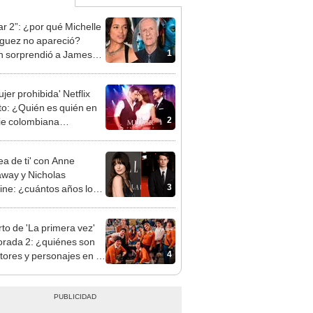
ar 2”: ¿por qué Michelle
guez no apareció?
1
 sorprendió a James
ron
jer prohibida' Netflix
to: ¿Quién es quién en
2
rie colombiana
gonizada por Valerie
nguez?
ea de ti' con Anne
way y Nicholas
3
zine: ¿cuántos años los
an en la vida real?
to de 'La primera vez'
rada 2: ¿quiénes son
4
ctores y personajes en la
de Netflix?