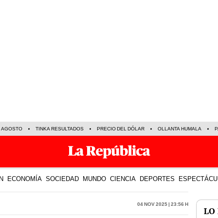
E AGOSTO
TINKA RESULTADOS
PRECIO DEL DÓLAR
OLLANTA HUMALA
P
N
ECONOMÍA
SOCIEDAD
MUNDO
CIENCIA
DEPORTES
ESPECTÁCU
04 Nov 2025 | 23:56 h
LO