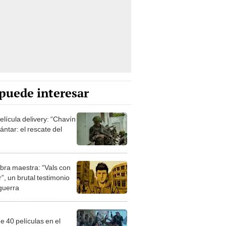
puede interesar
elícula delivery: “Chavín
ntar: el rescate del
bra maestra: “Vals con
”, un brutal testimonio
 guerra
e 40 películas en el