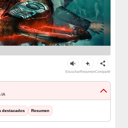
Escuchar
Resumen
Compartir
 IA
s destacados
Resumen