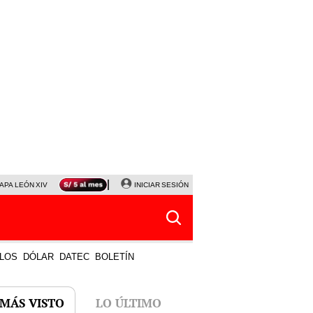
APA LEÓN XIV
NALDY SALDAÑA
INICIAR SESIÓN
LA BELLA LUZ
MAGALY MEDINA
HORÓS
LOS
DÓLAR
DATEC
BOLETÍN
 MÁS VISTO
LO ÚLTIMO