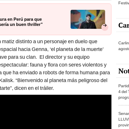
Festi
ura en Perú para que
Car
ería un buen thriller”
matiz distinto a un personaje en duelo que
Carli
spacial hacia Genna, ‘el planeta de la muerte’
agost
ve para su clan. El director y su equipo
pectacular: fauna y flora con seres violentos y
No
 que ha enviado a robots de forma humana para
Kalisk. “Bienvenido al planeta más peligroso del
Partid
rte”, dicen en el tráiler.
4 del
progr
dónde
Senam
LLUV
provi