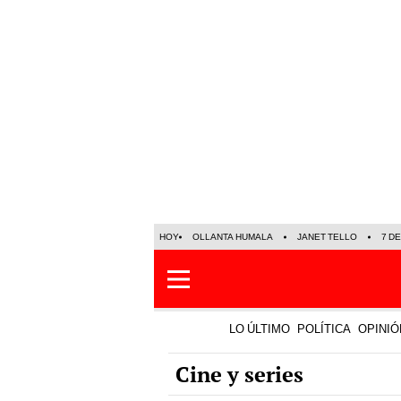
HOY
OLLANTA HUMALA
JANET TELLO
7 D
LO ÚLTIMO
POLÍTICA
OPINIÓ
Cine y series