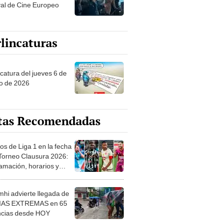
val de Cine Europeo
lincaturas
ncatura del jueves 6 de
o de 2026
tas Recomendadas
os de Liga 1 en la fecha
 Torneo Clausura 2026:
amación, horarios y
 ver
hi advierte llegada de
IAS EXTREMAS en 65
ncias desde HOY