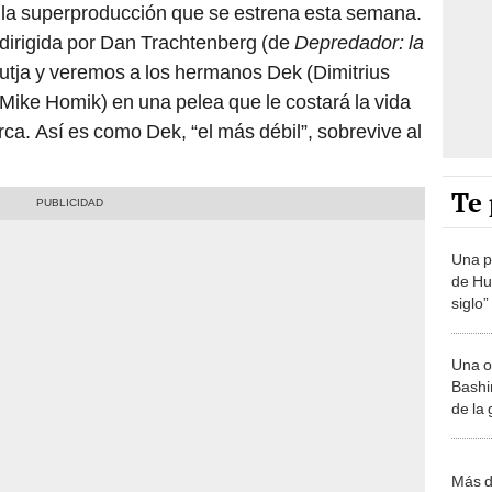
s la superproducción que se estrena esta semana.
a dirigida por Dan Trachtenberg (de
Depredador: la
Yautja y veremos a los hermanos Dek (Dimitrius
Mike Homik) en una pelea que le costará la vida
rca. Así es como Dek, “el más débil”, sobrevive al
Te 
Una p
de Huá
siglo”
Una o
Bashir
de la
Más d