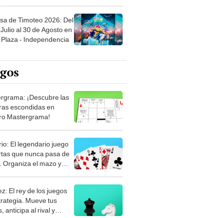
sa de Timoteo 2026: Del
Julio al 30 de Agosto en
Plaza - Independencia
egos
rgrama: ¡Descubre las
ras escondidas en
ro Mastergrama!
rio: El legendario juego
rtas que nunca pasa de
 Organiza el mazo y
stra tu habilidad.
z: El rey de los juegos
trategia. Mueve tus
, anticipa al rival y