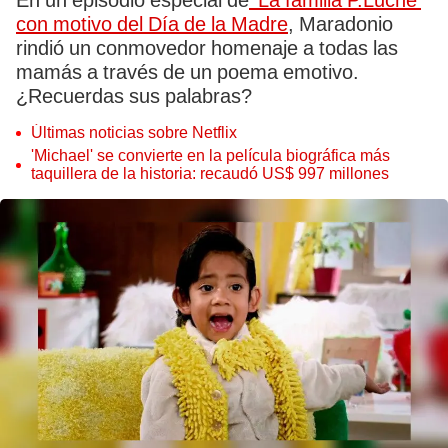
En un episodio especial de
'La familia P.Luche'
con motivo del Día de la Madre
, Maradonio
rindió un conmovedor homenaje a todas las
mamás a través de un poema emotivo.
¿Recuerdas sus palabras?
Últimas noticias sobre Netflix
'Michael' se convierte en la película biográfica más
taquillera de la historia: recaudó US$ 997 millones