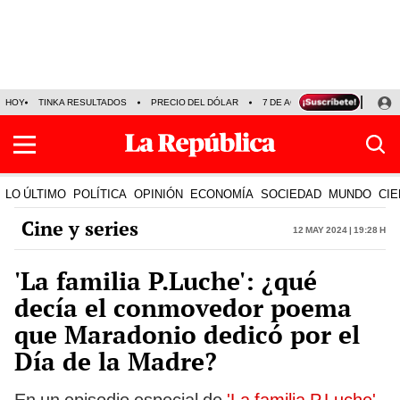
HOY
TINKA RESULTADOS
PRECIO DEL DÓLAR
7 DE AGOSTO
OLLANTA H
LO ÚLTIMO
POLÍTICA
OPINIÓN
ECONOMÍA
SOCIEDAD
MUNDO
CIE
Cine y series
12 May 2024 | 19:28 h
'La familia P.Luche': ¿qué
decía el conmovedor poema
que Maradonio dedicó por el
Día de la Madre?