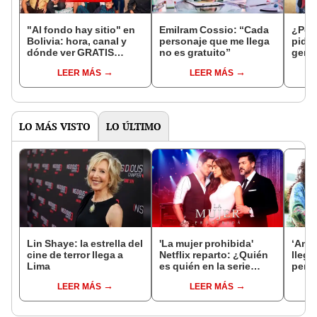
"Al fondo hay sitio" en
Emilram Cossio: “Cada
¿Por 
Bolivia: hora, canal y
personaje que me llega
pidió
dónde ver GRATIS
no es gratuito”
geme
ONLINE la serie peruana
por t
LEER MÁS
LEER MÁS
LO MÁS VISTO
LO ÚLTIMO
Lin Shaye: la estrella del
'La mujer prohibida'
‘Ama
cine de terror llega a
Netflix reparto: ¿Quién
llega
Lima
es quién en la serie
peru
colombiana
tráil
LEER MÁS
LEER MÁS
protagonizada por
la n
Valerie Domínguez?
peru