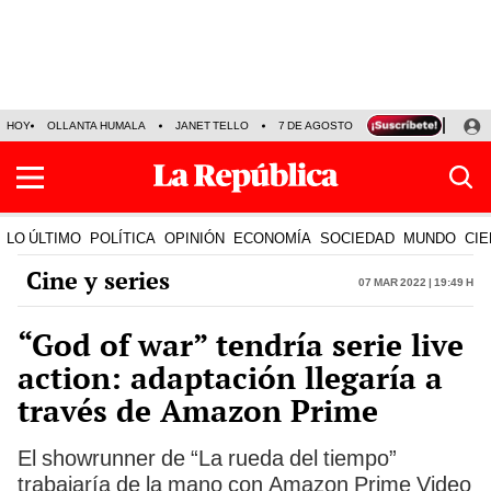
HOY
OLLANTA HUMALA
JANET TELLO
7 DE AGOSTO
TINKA RESULTADOS
LO ÚLTIMO
POLÍTICA
OPINIÓN
ECONOMÍA
SOCIEDAD
MUNDO
CIE
Cine y series
07 Mar 2022 | 19:49 h
“God of war” tendría serie live
action: adaptación llegaría a
través de Amazon Prime
El showrunner de “La rueda del tiempo”
trabajaría de la mano con Amazon Prime Video