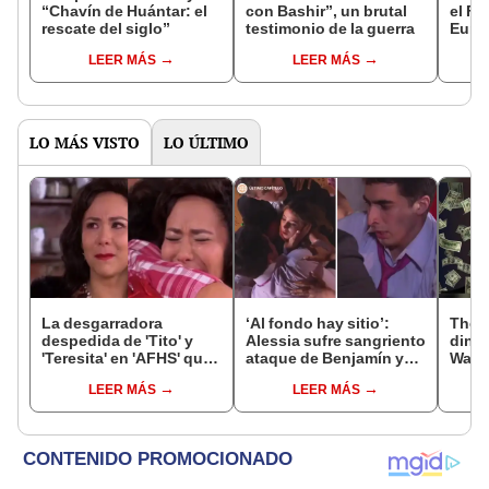
“Chavín de Huántar: el
con Bashir”, un brutal
el Fe
rescate del siglo”
testimonio de la guerra
Euro
LEER MÁS
LEER MÁS
LO MÁS VISTO
LO ÚLTIMO
La desgarradora
‘Al fondo hay sitio’:
The 
despedida de 'Tito' y
Alessia sufre sangriento
diner
'Teresita' en 'AFHS' que
ataque de Benjamín y
Wayn
conmovió a los fans:
'Jimmy' queda en shock
curio
LEER MÁS
LEER MÁS
"Fue tan real"
hombr