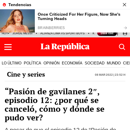
HOY
JORGE MESSI
ALIANZA LIMA VS SPORT BOYS
KENJI FUJIMORI
PRE
LO ÚLTIMO
POLÍTICA
OPINIÓN
ECONOMÍA
SOCIEDAD
MUNDO
CIE
Cine y series
08 Mar 2022 | 23:52 h
“Pasión de gavilanes 2″,
episodio 12: ¿por qué se
canceló, cómo y dónde se
pudo ver?