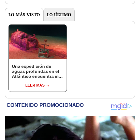
LO MÁS VISTO
LO ÚLTIMO
Una expedición de
aguas profundas en el
Atlántico encuentra más
de 200.000 barriles de
LEER MÁS
residuos radiactivos
con fugas