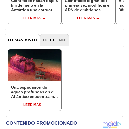
Científicos hallan bajo 3
Científicos logran por
El an
km de hielo en la
primera vez modificar el
mund
Antártida una estructura
ADN de embriones
386 k
en forma de abanico
humanos con gran
perde
LEER MÁS
LEER MÁS
que explicaría la ruptura
exactitud y reactivan
sufri
de un supercontinente
nuevos debates
migra
LO MÁS VISTO
LO ÚLTIMO
Una expedición de
aguas profundas en el
Atlántico encuentra más
de 200.000 barriles de
LEER MÁS
residuos radiactivos
con fugas