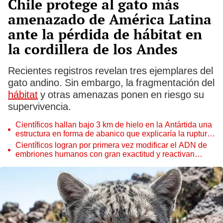
Chile protege al gato más
amenazado de América Latina
ante la pérdida de hábitat en
la cordillera de los Andes
Recientes registros revelan tres ejemplares del
gato andino. Sin embargo, la fragmentación del
hábitat
y otras amenazas ponen en riesgo su
supervivencia.
Científicos hallan bajo 3 km de hielo en la Antártida una
estructura en forma de abanico que explicaría la ruptura
de un supercontinente
Científicos logran por primera vez modificar el ADN de
embriones humanos con gran exactitud y reactivan
nuevos debates