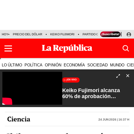
HOY
PRECIO DEL DÓLAR
KEIKO FUJIMORI
PARTIDO OBRAS
ARMONÍA 10
LO ÚLTIMO
POLÍTICA
OPINIÓN
ECONOMÍA
SOCIEDAD
MUNDO
CIE
EN VIVO
Keiko Fujimori alcanza
60% de aprobación
ciudadana | Sin Guion con
Rosa María Palacios
Ciencia
24 Jun 2026 | 16:37 h