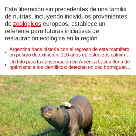
Esta liberación sin precedentes de una familia
de nutrias, incluyendo individuos provenientes
de
zoológicos
europeos, establece un
referente para futuras iniciativas de
restauración ecológica en la región.
Argentina hace historia con el regreso de este mamífero
en peligro de extinción: 110 años de esfuerzos culminan
en una reintroducción clave para la conservación
Un hito para la conservación en América Latina llena de
ecológica
optimismo a los científicos: detectan un oso hormiguero
por primera vez en 130 años entre Brasil y Argentina