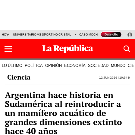
HOY
UNIVERSITARIO VS SPORTING CRISTAL
CASO MOCHASUELDOS
MIGUEL
LO ÚLTIMO
POLÍTICA
OPINIÓN
ECONOMÍA
SOCIEDAD
MUNDO
CIE
Ciencia
12 Jun 2026 | 19:54 h
Argentina hace historia en
Sudamérica al reintroducir a
un mamífero acuático de
grandes dimensiones extinto
hace 40 años