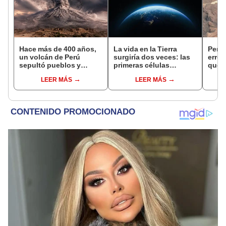
Hace más de 400 años,
La vida en la Tierra
Pens
un volcán de Perú
surgiría dos veces: las
error
sepultó pueblos y
primeras células
que 
provocó uno de los
aprendieron a vivir
enor
LEER MÁS
LEER MÁS
veranos más fríos de la
solas en dos momentos
sobre
historia: sigue bajo
distintos
monitoreo