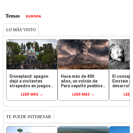
EUROPA
LO MÁS VISTO
Disneyland: apagón
Hace más de 400
El consejo
dejó a visitantes
años, un volcán de
Einstein p
atrapados en juegos
Perú sepultó pueblos y
desarrolla
mecánicos [VIDEO]
provocó uno de los
inteligenci
LEER MÁS
LEER MÁS
LEER
veranos más fríos de
tiene que 
la historia: sigue bajo
matemáti
monitoreo
TE PUEDE INTERESAR