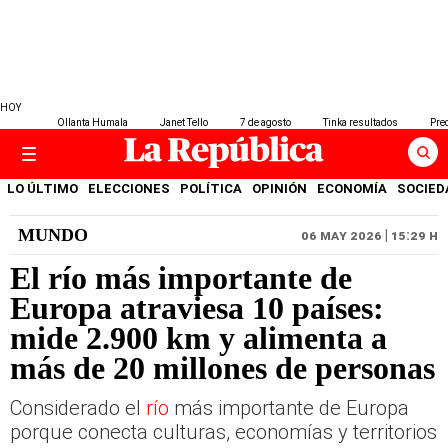
HOY
Ollanta Humala
Janet Tello
7 de agosto
Tinka resultados
Prec
LO ÚLTIMO
ELECCIONES
POLÍTICA
OPINIÓN
ECONOMÍA
SOCIED
MUNDO
06 MAY 2026 | 15:29 H
El río más importante de
Europa atraviesa 10 países:
mide 2.900 km y alimenta a
más de 20 millones de personas
Considerado el
río
más importante de Europa
porque conecta culturas, economías y territorios