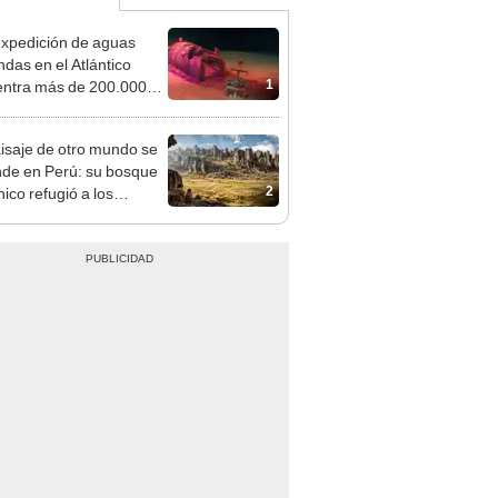
xpedición de aguas
ndas en el Atlántico
1
ntra más de 200.000
les de residuos
ctivos con fugas
isaje de otro mundo se
de en Perú: su bosque
2
ico refugió a los
ros cazadores andinos
10.000 años