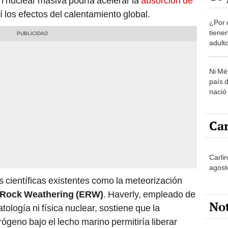
n nuclear masiva podría acelerar la
absorción de
í los efectos del calentamiento global.
¿Por 
tiene
adult
Ni Mé
país 
nació
Car
Carli
agost
as científicas existentes como la meteorización
Rock Weathering (ERW)
. Haverly, empleado de
No
tología ni física nuclear, sostiene que la
geno bajo el lecho marino permitiría liberar