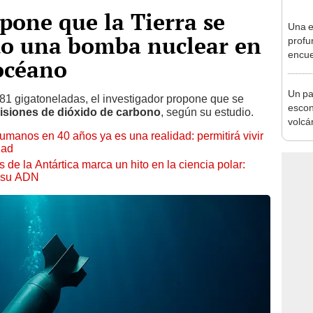
opone que la Tierra se
Una e
ndo una bomba nuclear en
profu
encue
océano
barri
radia
Un pa
81 gigatoneladas, el investigador propone que se
escon
isiones de dióxido de carbono
, según su estudio.
volcán
umanos en 40 años ya es una realidad: permitirá vivir
prime
dad
hace 
 de la Antártica marca un hito en la ciencia polar:
o su ADN