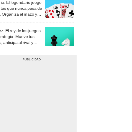
rio: El legendario juego
rtas que nunca pasa de
 Organiza el mazo y
stra tu habilidad.
z: El rey de los juegos
trategia. Mueve tus
, anticipa al rival y
gue el jaque mate.