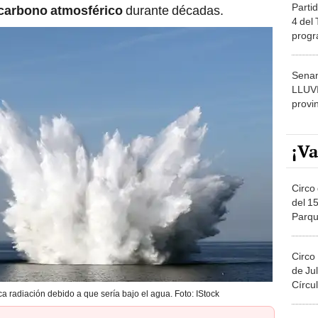
Partid
carbono atmosférico
durante décadas.
4 del
progr
dónde
Senam
LLUV
provi
¡Va
Circo 
del 15
Parqu
Migue
Circo
de Jul
Círcul
ca radiación debido a que sería bajo el agua. Foto: IStock