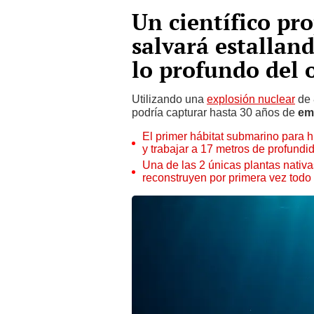
Un científico pr
salvará estalla
lo profundo del 
Utilizando una
explosión nuclear
de 
podría capturar hasta 30 años de
em
El primer hábitat submarino para h
y trabajar a 17 metros de profundi
Una de las 2 únicas plantas nativas
reconstruyen por primera vez tod