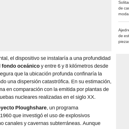
Solita
de ca
moda.
demue
Ajedre
de es
piezas
consi
al, el dispositivo se instalaría a una profundidad
el fondo oceánico
y entre 6 y 8 kilómetros desde
segura que la ubicación profunda confinaría la
ndo una dispersión catastrófica. En su estimación,
ma en comparación con la emitida por plantas de
uebas nucleares realizadas en el siglo XX.
oyecto Ploughshare
, un programa
1960 que investigó el uso de explosivos
omo canales y cavernas subterráneas. Aunque