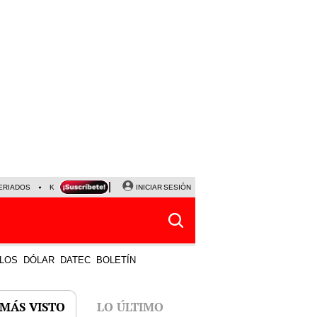
ERIADOS
KEIKO FUJIMORI
NALDY SALDAÑA
INICIAR SESIÓN
JAVIER MILEI
PARTIDOS DE
LOS
DÓLAR
DATEC
BOLETÍN
 MÁS VISTO
LO ÚLTIMO