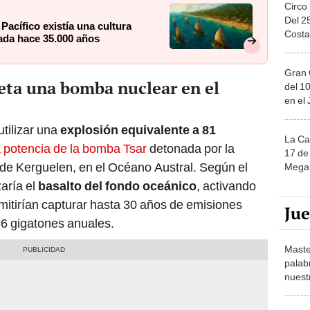
Circo
Del 2
acífico existía una cultura
Costa
ada hace 35.000 años
Gran 
eta una bomba nuclear en el
del 10
en el
utilizar una
explosión equivalente a 81
La Ca
a potencia de la bomba Tsar
detonada por la
17 de 
e Kerguelen, en el Océano Austral. Según el
Mega 
zaría el
basalto del fondo oceánico
, activando
itirían capturar hasta 30 años de emisiones
Ju
36 gigatones anuales.
Maste
palab
nuest