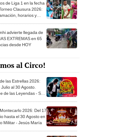
os de Liga 1 en la fecha
 Torneo Clausura 2026:
amación, horarios y
 ver
hi advierte llegada de
IAS EXTREMAS en 65
ncias desde HOY
mos al Circo!
de las Estrellas 2026:
 Julio al 30 Agosto.
e de las Leyendas - San
l
 Montecarlo 2026: Del 17
io hasta el 30 Agosto en
o Militar - Jesús María