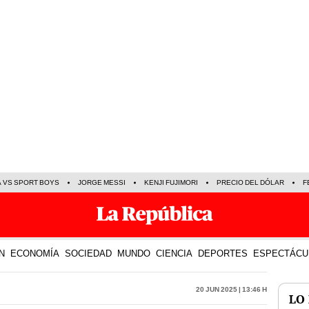
A VS SPORT BOYS
JORGE MESSI
KENJI FUJIMORI
PRECIO DEL DÓLAR
F
N
ECONOMÍA
SOCIEDAD
MUNDO
CIENCIA
DEPORTES
ESPECTÁCU
20 Jun 2025 | 13:46 h
LO