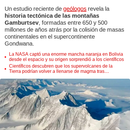
Un estudio reciente de
geólogos
revela la
historia tectónica de las montañas
Gamburtsev
, formadas entre 650 y 500
millones de años atrás por la colisión de masas
continentales en el supercontinente
Gondwana.
La NASA captó una enorme mancha naranja en Bolivia
desde el espacio y su origen sorprendió a los científicos
Científicos descubren que los supervolcanes de la
Tierra podrían volver a llenarse de magma tras
permanecer inactivos miles de años