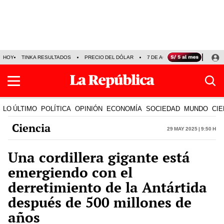
HOY
TINKA RESULTADOS
PRECIO DEL DÓLAR
7 DE AGOSTO
OLLANTA H
LO ÚLTIMO
POLÍTICA
OPINIÓN
ECONOMÍA
SOCIEDAD
MUNDO
CIE
Ciencia
29 May 2025 | 9:50 h
Una cordillera gigante está
emergiendo con el
derretimiento de la Antártida
después de 500 millones de
años