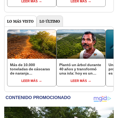
LEER MÁS
LEER MÁS
estudio
LO MÁS VISTO
LO ÚLTIMO
Más de 10.000
Plantó un árbol durante
Una c
toneladas de cáscaras
40 años y transformó
prof
de naranja
una isla: hoy es un
es ca
transformaron un
bosque casi 6 veces
inclu
LEER MÁS
LEER MÁS
ecosistema de Costa
más grande que el
Rica: 16 años después,
Parque de las Leyendas
el terreno impactó a los
científicos