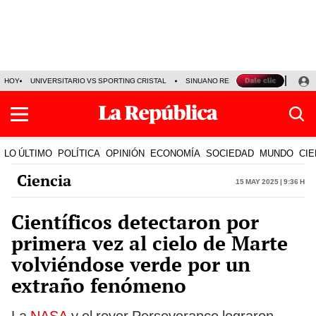
HOY
UNIVERSITARIO VS SPORTING CRISTAL
SINUANO RESULTADOS HOY
CA
LO ÚLTIMO
POLÍTICA
OPINIÓN
ECONOMÍA
SOCIEDAD
MUNDO
CIE
Ciencia
15 May 2025 | 9:36 h
Científicos detectaron por
primera vez al cielo de Marte
volviéndose verde por un
extraño fenómeno