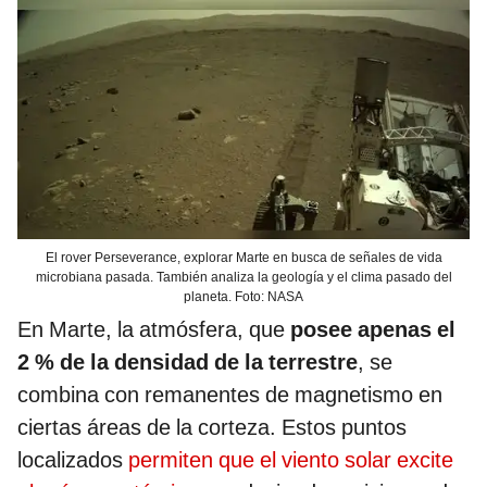
El rover Perseverance, explorar Marte en busca de señales de vida
microbiana pasada. También analiza la geología y el clima pasado del
planeta. Foto: NASA
En Marte, la atmósfera, que
posee apenas el
2 % de la densidad de la terrestre
, se
combina con remanentes de magnetismo en
ciertas áreas de la corteza. Estos puntos
localizados
permiten que el viento solar excite