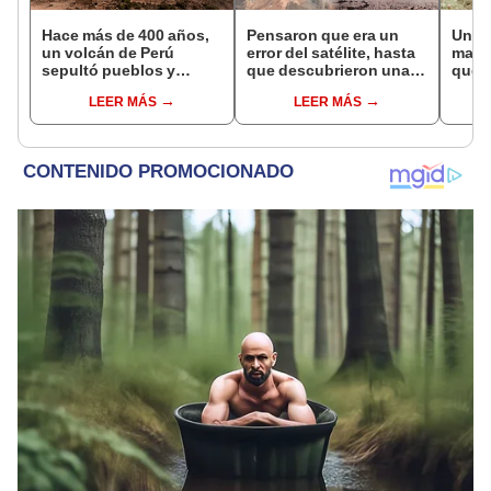
Hace más de 400 años,
Pensaron que era un
Una a
un volcán de Perú
error del satélite, hasta
mar M
sepultó pueblos y
que descubrieron una
que a
provocó uno de los
enorme mancha naranja
mord
LEER MÁS
LEER MÁS
veranos más fríos de la
sobre Bolivia.
las m
historia: sigue bajo
monitoreo