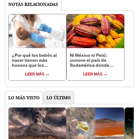
NOTAS RELACIONADAS
¿Por qué los bebés al
Ni México ni Perú:
nacer tienen más
conoce el país de
huesos que los
Sudamérica donde
adultos?
nació el cacao, según
LEER MÁS
LEER MÁS
estudio
LO MÁS VISTO
LO ÚLTIMO