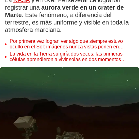
La
NASA
y el rover Perseverance lograron
registrar una
aurora verde en un crater de
Marte
. Este fenómeno, a diferencia del
terrestre, es más uniforme y visible en toda la
atmosfera marciana.
Por primera vez logran ver algo que siempre estuvo
oculto en el Sol: imágenes nunca vistas ponen en
aprietos a científicos
La vida en la Tierra surgiría dos veces: las primeras
células aprendieron a vivir solas en dos momentos
distintos