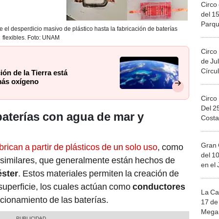
Circo 
del 15
Parqu
 el desperdicio masivo de plástico hasta la fabricación de baterías
Migue
flexibles. Foto: UNAM
Circo
de Jul
Círcul
ión de la Tierra está
más oxígeno
Circo
Del 2
aterías con agua de mar y
Costa
Gran 
rican a partir de plásticos de un solo uso
, como
del 10
s similares, que generalmente están hechos de
en el
éster
. Estos materiales permiten la creación de
superficie, los cuales actúan como
conductores
La Ca
cionamiento de las baterías.
17 de 
Mega 