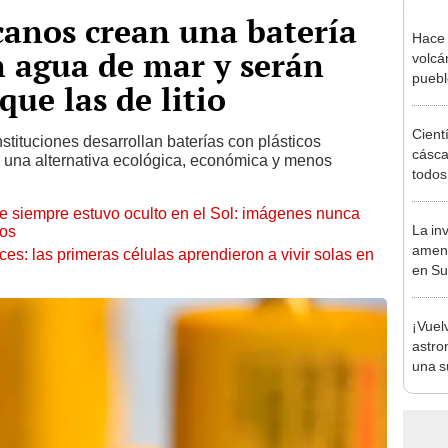
canos crean una batería
Hace 
 agua de mar y serán
volcá
puebl
ue las de litio
veran
histo
Cient
stituciones desarrollan baterías con plásticos
cásca
o una alternativa ecológica, económica y menos
todo
trans
ue siempre estuvo oculto en el Sol: imágenes nunca
de Co
La in
cos
desp
amena
eces: las primeras células aprendieron a vivir solas en
en Sud
lanza
histó
¡Vuel
astro
una s
estre
plane