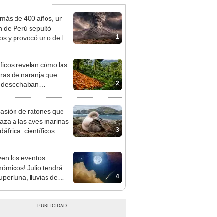
más de 400 años, un
n de Perú sepultó
1
os y provocó uno de los
os más fríos de la
ria: sigue bajo monitoreo
íficos revelan cómo las
ras de naranja que
2
s desechaban
formaron un ecosistema
sta Rica 16 años
vasión de ratones que
ués
za a las aves marinas
3
áfrica: científicos
rán una erradicación
rica en 2028
ven los eventos
nómicos! Julio tendrá
4
uperluna, lluvias de
llas y una conjunción
taria