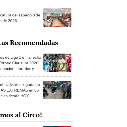
ncatura del sábado 8 de
o de 2026
tas Recomendadas
os de Liga 1 en la fecha
 Torneo Clausura 2026:
amación, horarios y
 ver
hi advierte llegada de
IAS EXTREMAS en 65
ncias desde HOY
mos al Circo!