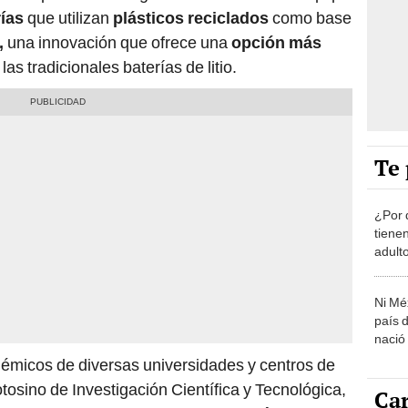
rías
que utilizan
plásticos reciclados
como base
,
una innovación que ofrece una
opción más
 las tradicionales baterías de litio.
Te 
¿Por 
tiene
adult
Ni Mé
país 
nació
démicos de diversas universidades y centros de
otosino de Investigación Científica y Tecnológica,
Car