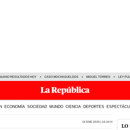
NUANO RESULTADOS HOY
CASO MOCHASUELDOS
MIGUEL TORRES
LEY PU
N
ECONOMÍA
SOCIEDAD
MUNDO
CIENCIA
DEPORTES
ESPECTÁCU
16 Ene 2025 | 16:44 h
LO