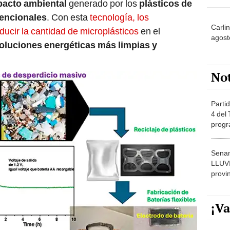
acto ambiental
generado por los
plásticos de
encionales
. Con esta
tecnología, los
Carli
ducir la cantidad de microplásticos
en el
agost
oluciones energéticas más limpias y
No
Partid
4 del
progr
dónde
Senam
LLUV
provi
¡Va