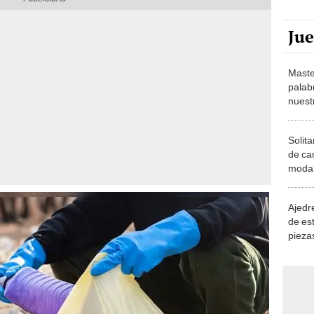
Ju
Maste
palab
nuest
Solita
de ca
moda.
demue
Ajedre
de es
piezas
consi