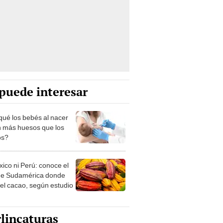
puede interesar
qué los bebés al nacer
n más huesos que los
os?
xico ni Perú: conoce el
de Sudamérica donde
 el cacao, según estudio
lincaturas