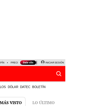
LPÍN
PRECIO DEL DÓLAR
CORTE DE LUZ
INICIAR SESIÓN
VIERNES 7 DE AGOSTO
ALBER
LOS
DÓLAR
DATEC
BOLETÍN
 MÁS VISTO
LO ÚLTIMO