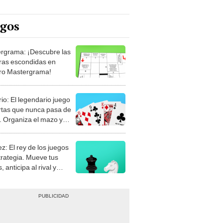
egos
rgrama: ¡Descubre las
ras escondidas en
ro Mastergrama!
rio: El legendario juego
rtas que nunca pasa de
 Organiza el mazo y
stra tu habilidad.
z: El rey de los juegos
trategia. Mueve tus
, anticipa al rival y
gue el jaque mate.