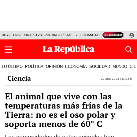
HOY
UNIVERSITARIO VS SPORTING CRISTAL
SINUANO RESULTADOS HOY
CA
LO ÚLTIMO
POLÍTICA
OPINIÓN
ECONOMÍA
SOCIEDAD
MUNDO
CIE
Ciencia
22 Jun 2024 | 11:24 h
El animal que vive con las
temperaturas más frías de la
Tierra: no es el oso polar y
soporta menos de 60° C