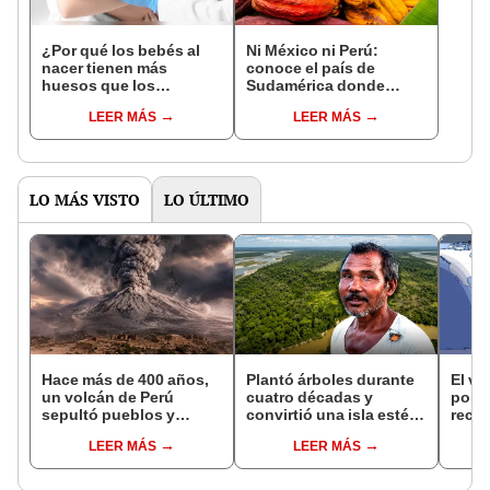
¿Por qué los bebés al
Ni México ni Perú:
nacer tienen más
conoce el país de
huesos que los
Sudamérica donde
adultos?
nació el cacao, según
LEER MÁS
LEER MÁS
estudio
LO MÁS VISTO
LO ÚLTIMO
Hace más de 400 años,
Plantó árboles durante
El vi
un volcán de Perú
cuatro décadas y
pobl
sepultó pueblos y
convirtió una isla estéril
recibi
provocó uno de los
en un inmenso bosque:
mism
LEER MÁS
LEER MÁS
veranos más fríos de la
hoy supera casi seis
historia: sigue bajo
veces al Parque de las
monitoreo
Leyendas.