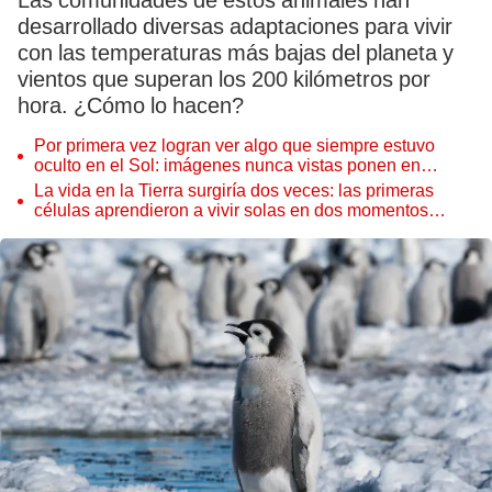
Las comunidades de estos animales han
desarrollado diversas adaptaciones para vivir
con las temperaturas más bajas del planeta y
vientos que superan los 200 kilómetros por
hora. ¿Cómo lo hacen?
Por primera vez logran ver algo que siempre estuvo
oculto en el Sol: imágenes nunca vistas ponen en
aprietos a científicos
La vida en la Tierra surgiría dos veces: las primeras
células aprendieron a vivir solas en dos momentos
distintos