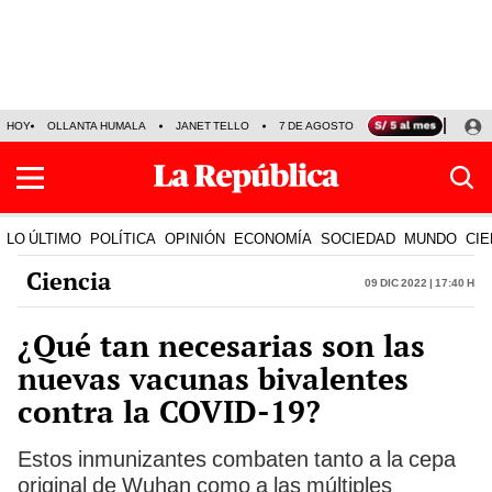
HOY
OLLANTA HUMALA
JANET TELLO
7 DE AGOSTO
TINKA RESULTADOS
LO ÚLTIMO
POLÍTICA
OPINIÓN
ECONOMÍA
SOCIEDAD
MUNDO
CIE
Ciencia
09 Dic 2022 | 17:40 h
¿Qué tan necesarias son las
nuevas vacunas bivalentes
contra la COVID-19?
Estos inmunizantes combaten tanto a la cepa
original de Wuhan como a las múltiples