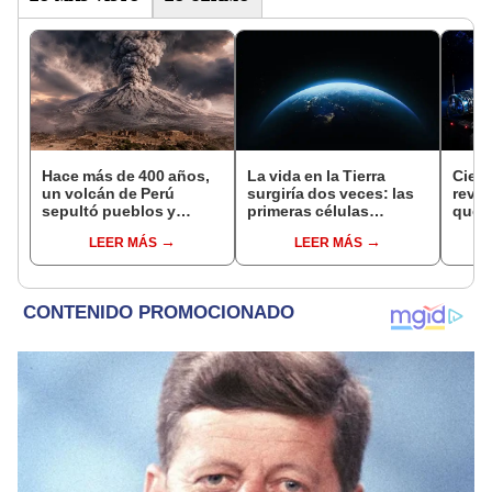
Hace más de 400 años,
La vida en la Tierra
Cient
un volcán de Perú
surgiría dos veces: las
reve
sepultó pueblos y
primeras células
que p
provocó uno de los
aprendieron a vivir
inter
LEER MÁS
LEER MÁS
veranos más fríos de la
solas en dos momentos
afect
historia: sigue bajo
distintos
Starl
monitoreo