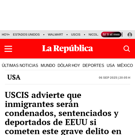
HOY
ESTADOS UNIDOS
WALMART
USCIS
NICOLÁS MADURO
P-8 PO
ÚLTIMAS NOTICIAS
MUNDO
DÓLAR HOY
DEPORTES
USA
MÉXICO
USA
06 Sep 2025 | 20:05 h
USCIS advierte que
inmigrantes serán
condenados, sentenciados y
deportados de EEUU si
cometen este grave delito en