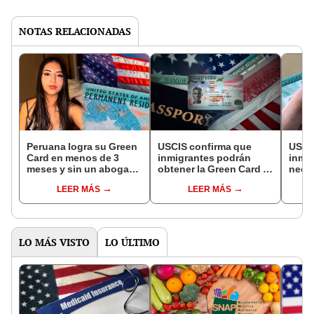
NOTAS RELACIONADAS
Peruana logra su Green
USCIS confirma que
USCI
Card en menos de 3
inmigrantes podrán
inmig
meses y sin un abogado
obtener la Green Card si
neces
migratorio en EEUU: "No
tienen esta visa en
requi
LEER MÁS
LEER MÁS
pensé que sería simple"
EEUU: requisitos para la
la G
residencia permanente
LO MÁS VISTO
LO ÚLTIMO