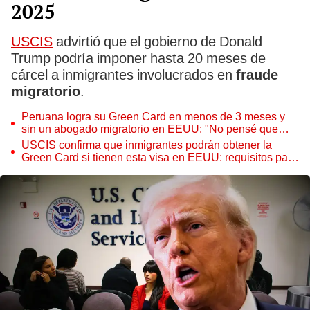
2025
USCIS
advirtió que el gobierno de Donald
Trump podría imponer hasta 20 meses de
cárcel a inmigrantes involucrados en
fraude
migratorio
.
Peruana logra su Green Card en menos de 3 meses y
sin un abogado migratorio en EEUU: "No pensé que
sería simple"
USCIS confirma que inmigrantes podrán obtener la
Green Card si tienen esta visa en EEUU: requisitos para
la residencia permanente