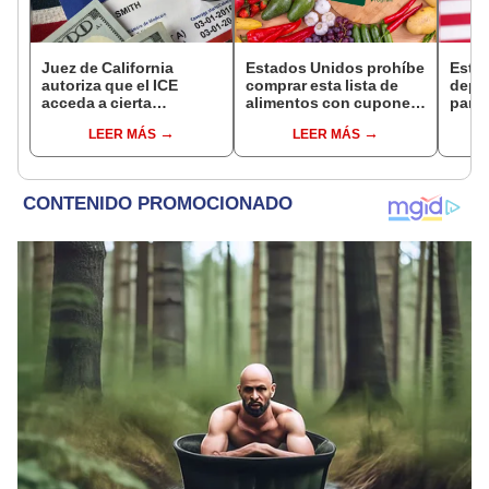
Juez de California
Estados Unidos prohíbe
Esta
autoriza que el ICE
comprar esta lista de
depó
acceda a cierta
alimentos con cupones
para 
información de los
SNAP en cinco estados
benef
LEER MÁS
LEER MÁS
inmigrantes inscritos en
desde 2026
Socia
Medicaid
se s