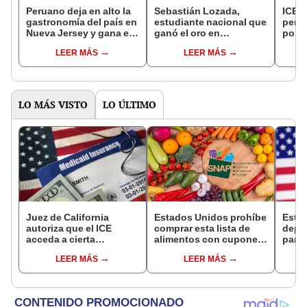
Peruano deja en alto la
Sebastián Lozada,
ICE d
gastronomía del país en
estudiante nacional que
perua
Nueva Jersey y gana el
ganó el oro en
por l
Tumi USA Awards: ''No
Olimpiada Internacional
audie
LEER MÁS
LEER MÁS
hay límites para el que
de Matemática: "Perú
Esta
trabaja duro''
está igualando el nivel
de los países potencia"
LO MÁS VISTO
LO ÚLTIMO
Juez de California
Estados Unidos prohíbe
Esta
autoriza que el ICE
comprar esta lista de
depó
acceda a cierta
alimentos con cupones
para 
información de los
SNAP en cinco estados
benef
LEER MÁS
LEER MÁS
inmigrantes inscritos en
desde 2026
Socia
Medicaid
se s