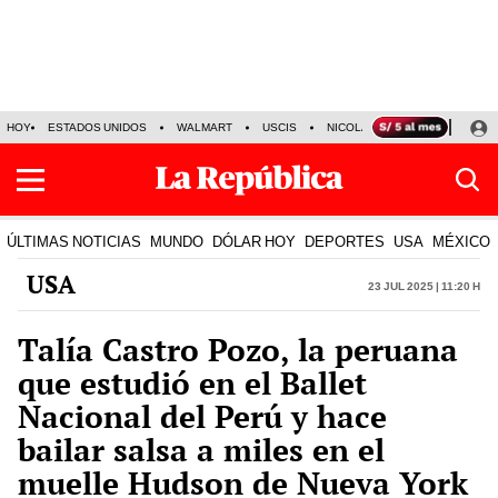
HOY
ESTADOS UNIDOS
WALMART
USCIS
NICOLÁS MADURO
P-8 PO
ÚLTIMAS NOTICIAS
MUNDO
DÓLAR HOY
DEPORTES
USA
MÉXICO
USA
23 Jul 2025 | 11:20 h
Talía Castro Pozo, la peruana
que estudió en el Ballet
Nacional del Perú y hace
bailar salsa a miles en el
muelle Hudson de Nueva York