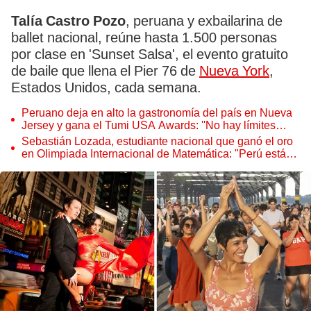
Talía Castro Pozo
, peruana y exbailarina de
ballet nacional, reúne hasta 1.500 personas
por clase en 'Sunset Salsa', el evento gratuito
de baile que llena el Pier 76 de
Nueva York
,
Estados Unidos, cada semana.
Peruano deja en alto la gastronomía del país en Nueva
Jersey y gana el Tumi USA Awards: ''No hay límites
para el que trabaja duro''
Sebastián Lozada, estudiante nacional que ganó el oro
en Olimpiada Internacional de Matemática: "Perú está
igualando el nivel de los países potencia"