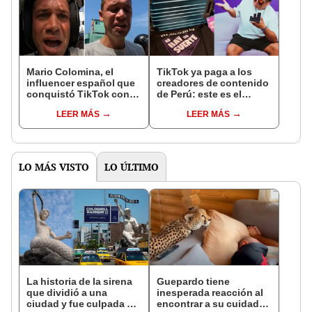
Mario Colomina, el
TikTok ya paga a los
influencer español que
creadores de contenido
conquistó TikTok con
de Perú: este es el
su pasión por el Perú:
monto que puedes
LEER MÁS
LEER MÁS
"Mi amor nació por la
llegar a cobrar por 1.000
gastronomía"
vistas
LO MÁS VISTO
LO ÚLTIMO
La historia de la sirena
Guepardo tiene
que dividió a una
inesperada reacción al
ciudad y fue culpada de
encontrar a su cuidador