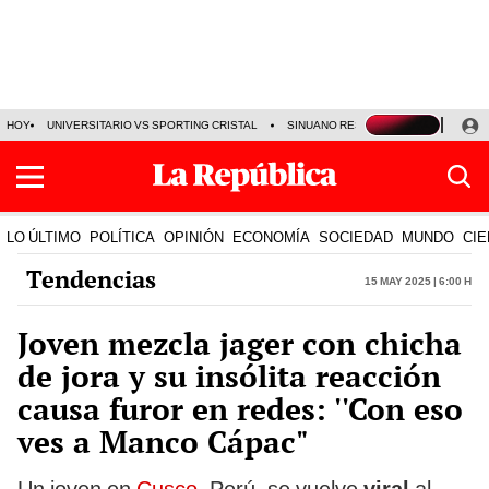
HOY
UNIVERSITARIO VS SPORTING CRISTAL
SINUANO RESULTADOS HOY
CA
LO ÚLTIMO
POLÍTICA
OPINIÓN
ECONOMÍA
SOCIEDAD
MUNDO
CIE
Tendencias
15 May 2025 | 6:00 h
Joven mezcla jager con chicha
de jora y su insólita reacción
causa furor en redes: ''Con eso
ves a Manco Cápac"