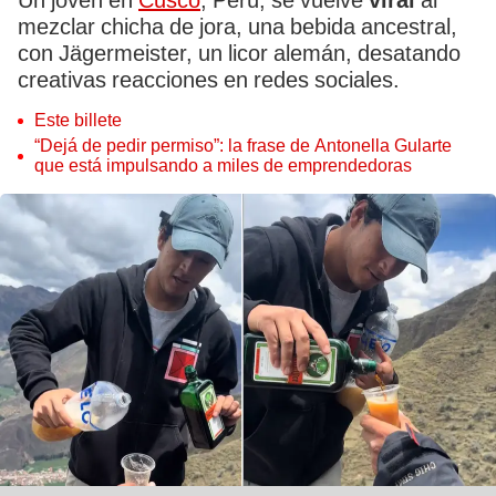
Un joven en
Cusco
, Perú, se vuelve
viral
al
mezclar chicha de jora, una bebida ancestral,
con Jägermeister, un licor alemán, desatando
creativas reacciones en redes sociales.
Este billete
“Dejá de pedir permiso”: la frase de Antonella Gularte
que está impulsando a miles de emprendedoras