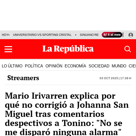
HOY
UNIVERSITARIO VS SPORTING CRISTAL
SINUANO RESULTADOS HOY
CA
LO ÚLTIMO
POLÍTICA
OPINIÓN
ECONOMÍA
SOCIEDAD
MUNDO
CIE
Streamers
03 Oct 2025 | 17:38 h
Mario Irivarren explica por
qué no corrigió a Johanna San
Miguel tras comentarios
despectivos a Tonino: "No se
me disparó ninguna alarma"