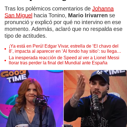
Tras los polémicos comentarios de
Johanna
San Miguel
hacia Tonino,
Mario Irivarren
se
pronunció y explicó por qué no intervino en ese
momento. Además, aclaró que no respalda ese
tipo de actitudes.
¡Ya está en Perú! Edgar Vivar, estrella de ‘El chavo del
8’, impacta al aparecer en ‘Al fondo hay sitio’: su llegada
remecerá a los Gonzales
La inesperada reacción de Speed al ver a Lionel Messi
llorar tras perder la final del Mundial ante España