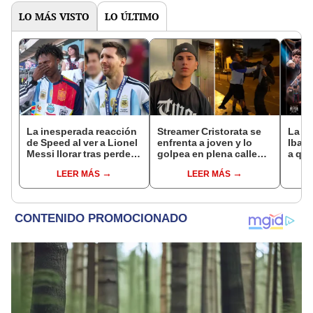
LO MÁS VISTO
LO ÚLTIMO
La inesperada reacción
Streamer Cristorata se
La Ve
de Speed al ver a Lionel
enfrenta a joven y lo
Ibai 
Messi llorar tras perder
golpea en plena calle
a qué
la final del Mundial ante
tras molestarlo en vivo
grati
LEER MÁS
LEER MÁS
España
del s
Twit
TikT