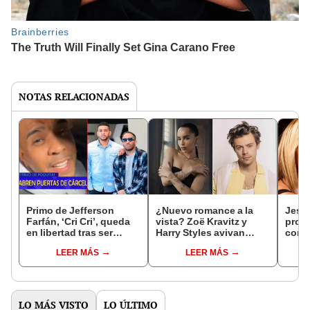
NOTAS RELACIONADAS
Primo de Jefferson
¿Nuevo romance a la
Jess
Farfán, ‘Cri Cri’, queda
vista? Zoë Kravitz y
prot
en libertad tras ser
Harry Styles avivan
conm
denunciado por
rumores de romance
despe
LEER MÁS
LEER MÁS
presunto abuso sexual
tras ser vistos
que 
paseando juntos por
"Cuí
Roma
LO MÁS VISTO
LO ÚLTIMO