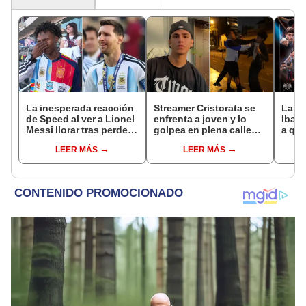
La inesperada reacción
Streamer Cristorata se
La Ve
de Speed al ver a Lionel
enfrenta a joven y lo
Ibai 
Messi llorar tras perder
golpea en plena calle
a qué
la final del Mundial ante
tras molestarlo en vivo
grati
LEER MÁS
LEER MÁS
España
del s
Twit
TikT