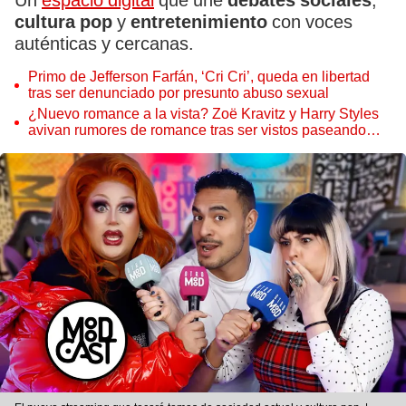
Un
espacio digital
que une
debates sociales
,
cultura pop
y
entretenimiento
con voces
auténticas y cercanas.
Primo de Jefferson Farfán, ‘Cri Cri’, queda en libertad
tras ser denunciado por presunto abuso sexual
¿Nuevo romance a la vista? Zoë Kravitz y Harry Styles
avivan rumores de romance tras ser vistos paseando
juntos por Roma