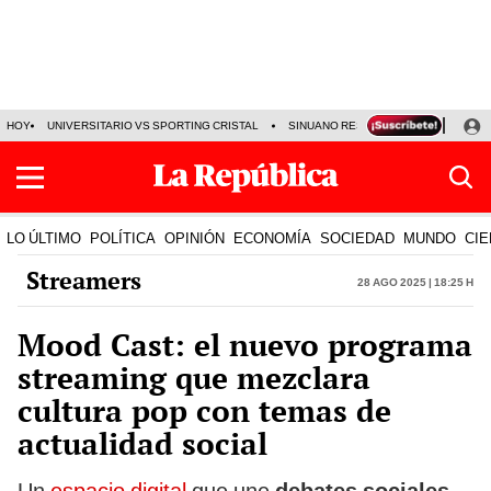
HOY
UNIVERSITARIO VS SPORTING CRISTAL
SINUANO RESULTADOS HOY
CA
LO ÚLTIMO
POLÍTICA
OPINIÓN
ECONOMÍA
SOCIEDAD
MUNDO
CIE
Streamers
28 Ago 2025 | 18:25 h
Mood Cast: el nuevo programa
streaming que mezclara
cultura pop con temas de
actualidad social