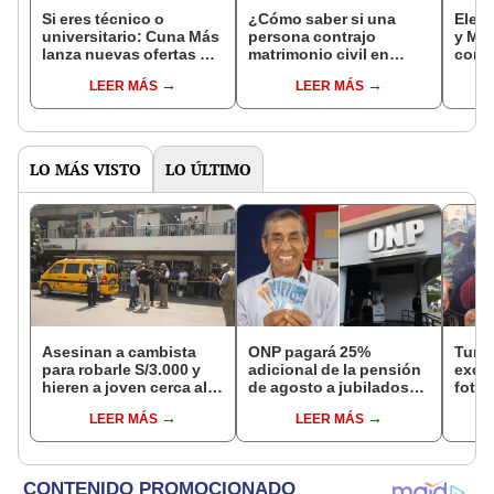
Si eres técnico o
¿Cómo saber si una
Elec
universitario: Cuna Más
persona contrajo
y Mun
lanza nuevas ofertas de
matrimonio civil en
consu
trabajo en Lima, Áncash
Reniec?
fuist
LEER MÁS
LEER MÁS
y otras regiones con
de me
sueldos superiores a
octub
S/2.000
de l
LO MÁS VISTO
LO ÚLTIMO
Asesinan a cambista
ONP pagará 25%
Turis
para robarle S/3.000 y
adicional de la pensión
exces
hieren a joven cerca al
de agosto a jubilados
fotog
Barrio Chino en Lima
que cumplan este
alpa
LEER MÁS
LEER MÁS
Cercado
requisito: ¿cómo saber
Seren
si soy beneficiario?
dine