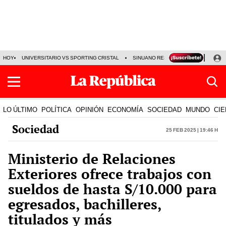
HOY
UNIVERSITARIO VS SPORTING CRISTAL
SINUANO RESULTADOS HOY
CA
LO ÚLTIMO
POLÍTICA
OPINIÓN
ECONOMÍA
SOCIEDAD
MUNDO
CIE
Sociedad
25 Feb 2025 | 19:46 h
Ministerio de Relaciones
Exteriores ofrece trabajos con
sueldos de hasta S/10.000 para
egresados, bachilleres,
titulados y más