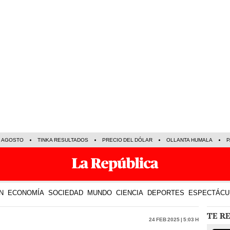
E AGOSTO
TINKA RESULTADOS
PRECIO DEL DÓLAR
OLLANTA HUMALA
P
N
ECONOMÍA
SOCIEDAD
MUNDO
CIENCIA
DEPORTES
ESPECTÁCU
TE R
24 Feb 2025 | 5:03 h