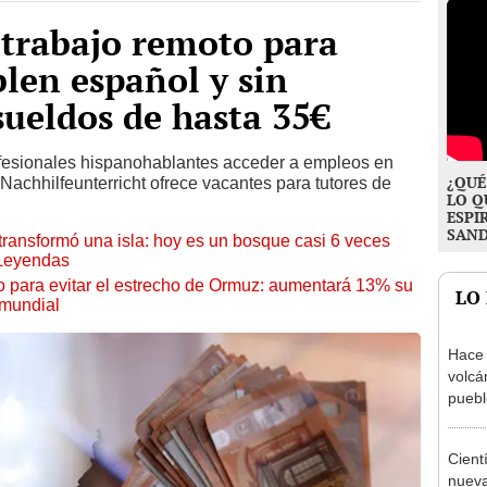
 trabajo remoto para
len español y sin
sueldos de hasta 35€
rofesionales hispanohablantes acceder a empleos en
¿QUÉ
achhilfeunterricht ofrece vacantes para tutores de
LO Q
ESPI
SAN
transformó una isla: hoy es un bosque casi 6 veces
 Leyendas
o para evitar el estrecho de Ormuz: aumentará 13% su
LO
 mundial
Hace 
volcá
puebl
veran
histo
Cient
nueva