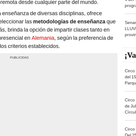
progr
dónde
 enseñanza de diversas disciplinas, ofrece
eleccionar las
metodologías de enseñanza
que
Senam
LLUV
, brinda la opción de impartir clases tanto en
provi
presencial en
Alemania
, según la preferencia de
os criterios establecidos.
¡Va
Circo 
del 15
Parqu
Migue
Circo
de Jul
Círcul
Circo
Del 2