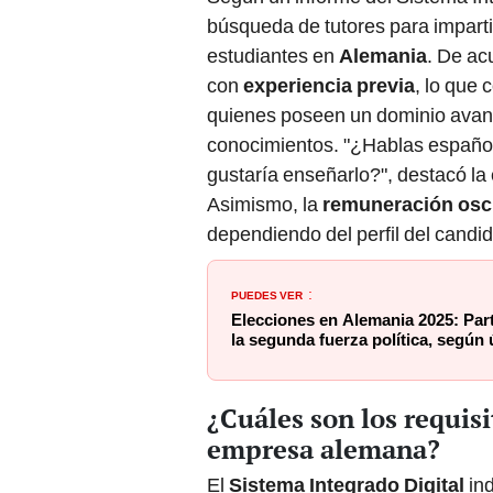
búsqueda de tutores para imparti
estudiantes en
Alemania
. De ac
con
experiencia previa
, lo que 
quienes poseen un dominio avan
conocimientos. "¿Hablas español 
gustaría enseñarlo?", destacó l
Asimismo, la
remuneración oscil
dependiendo del perfil del candid
PUEDES VER
:
Elecciones en Alemania 2025: Part
la segunda fuerza política, según
¿Cuáles son los requisi
empresa alemana?
El
Sistema Integrado Digital
in