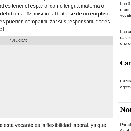
Los 3
ral es tener el español como lengua materna o
mundo
el idioma. Asimismo, al tratarse de un
empleo
vocal
ores pueden compatibilizar sus responsabilidades
Améri
al.
Las ú
casi i
una d
muy s
Car
Carli
agost
No
 esta vacante es la flexibilidad laboral, ya que
Partid
4 del
remota desde cualquier parte del mundo.