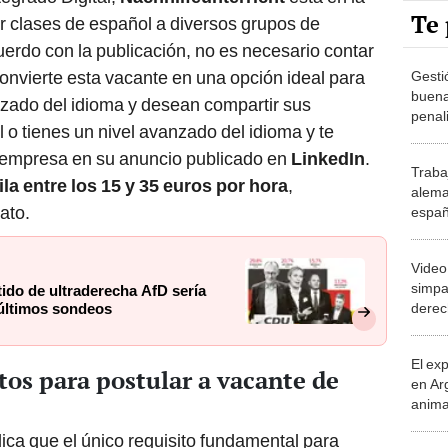
Te 
r clases de español a diversos grupos de
uerdo con la publicación, no es necesario contar
convierte esta vacante en una opción ideal para
Gesti
buena
zado del idioma y desean compartir sus
penal
o tienes un nivel avanzado del idioma y te
incum
super
a empresa en su anuncio publicado en
LinkedIn
.
Traba
a entre los 15 y 35 euros por hora
,
alema
ato.
españ
por h
exper
Video
simpa
ido de ultraderecha AfD sería
derec
 últimos sondeos
actua
El ex
tos para postular a vacante de
en Ar
anima
bosqu
dica que el único requisito fundamental para
Patag