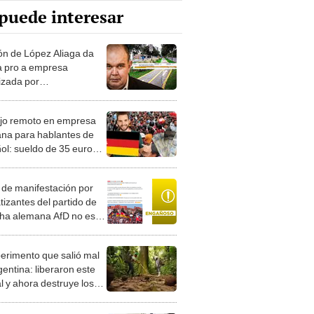
puede interesar
ón de López Aliaga da
 pro a empresa
izada por
plimiento para
visar nueva ciclovía
jo remoto en empresa
na para hablantes de
ol: sueldo de 35 euros
ora sin necesidad de
iencia previa
 de manifestación por
tizantes del partido de
ha alemana AfD no es
l
perimento que salió mal
gentina: liberaron este
l y ahora destruye los
es milenarios de la
onia