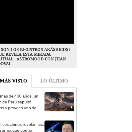
 SON LOS REGISTROS AKÁSHICOS?
UE REVELA ESTA MIRADA
RITUAL | ASTROMOOD CON JHAN
DOVAL
 MÁS VISTO
LO ÚLTIMO
más de 400 años, un
n de Perú sepultó
1
os y provocó uno de los
os más fríos de la
ria: sigue bajo monitoreo
íficos chinos revelan una
 arma que podría