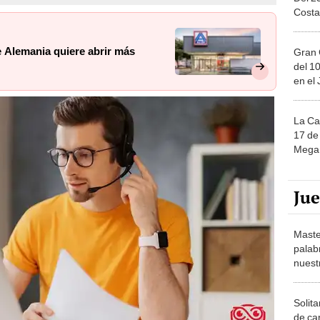
Costa
 Alemania quiere abrir más
Gran 
del 10
en el
La Ca
17 de 
Mega 
Ju
Maste
palab
nuest
Solita
de ca