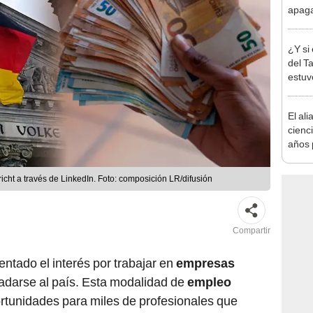
apagar
afect
de El
¿Y si
del T
estuv
pensa
reabr
El ali
Atahu
cienc
años 
natur
de un
icht a través de LinkedIn. Foto: composición LR/difusión
convi
paisa
Compartir
entado el interés por trabajar en
empresas
ladarse al país. Esta modalidad de
empleo
tunidades para miles de profesionales que