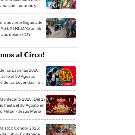
amación, horarios y
 ver
hi advierte llegada de
IAS EXTREMAS en 65
ncias desde HOY
mos al Circo!
de las Estrellas 2026:
 Julio al 30 Agosto.
e de las Leyendas - San
l
 Montecarlo 2026: Del 17
io hasta el 30 Agosto en
o Militar - Jesús María
 Místico Condor 2026:
5 de Junio. Explanada