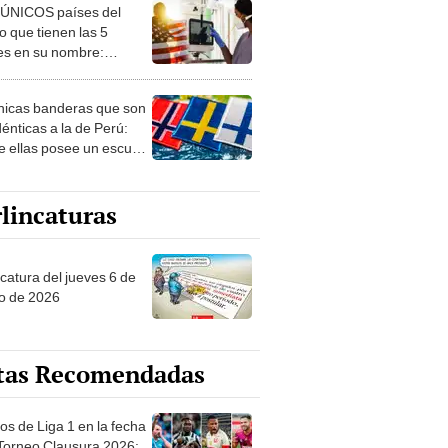
 ÚNICOS países del
 que tienen las 5
es en su nombre:
ca cuenta con uno
nicas banderas que son
dénticas a la de Perú:
e ellas posee un escudo
imilar
lincaturas
ncatura del jueves 6 de
o de 2026
tas Recomendadas
os de Liga 1 en la fecha
 Torneo Clausura 2026: