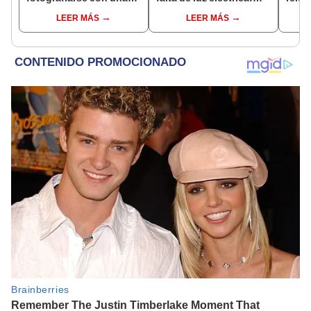
alpaca en Cusco y
¿desde qué hora abrirá
IGP
LEER MÁS
LEER MÁS
Serenazgo recuperó el
el centro comercial?
dinero