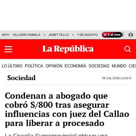
HOY
OLLANTA HUMALA
JANET TELLO
7 DE AGOSTO
TINKA RESULTADOS
LO ÚLTIMO
POLÍTICA
OPINIÓN
ECONOMÍA
SOCIEDAD
MUNDO
CIE
Sociedad
09 Jul 2026 | 4:00 h
Condenan a abogado que
cobró S/800 tras asegurar
influencias con juez del Callao
para liberar a procesado