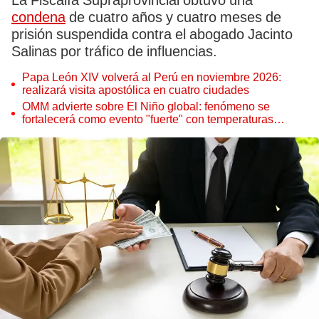
La Fiscalía Supraprovincial obtuvo una
condena
de cuatro años y cuatro meses de
prisión suspendida contra el abogado Jacinto
Salinas por tráfico de influencias.
Papa León XIV volverá al Perú en noviembre 2026:
realizará visita apostólica en cuatro ciudades
OMM advierte sobre El Niño global: fenómeno se
fortalecerá como evento "fuerte" con temperaturas
récord este 2026