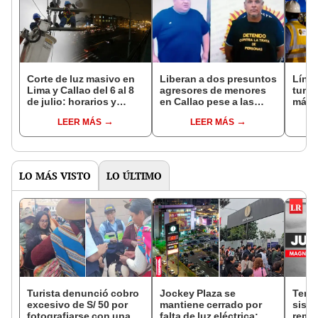
Corte de luz masivo en
Liberan a dos presuntos
Línea
Lima y Callao del 6 al 8
agresores de menores
tunel
de julio: horarios y
en Callao pese a las
más 
zonas afectadas por
pruebas: uno admitió su
comp
LEER MÁS
LEER MÁS
interrupciones de hasta
culpabilidad
conec
11 horas
en 4
LO MÁS VISTO
LO ÚLTIMO
Turista denunció cobro
Jockey Plaza se
Tembl
excesivo de S/ 50 por
mantiene cerrado por
sism
fotografiarse con una
falta de luz eléctrica:
reme