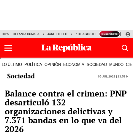
HOY
OLLANTA HUMALA
JANET TELLO
7 DE AGOSTO
TINKA RESULTADOS
LO ÚLTIMO
POLÍTICA
OPINIÓN
ECONOMÍA
SOCIEDAD
MUNDO
CIE
Sociedad
05 Jul 2026 | 13:53 h
Balance contra el crimen: PNP
desarticuló 132
organizaciones delictivas y
7.371 bandas en lo que va del
2026