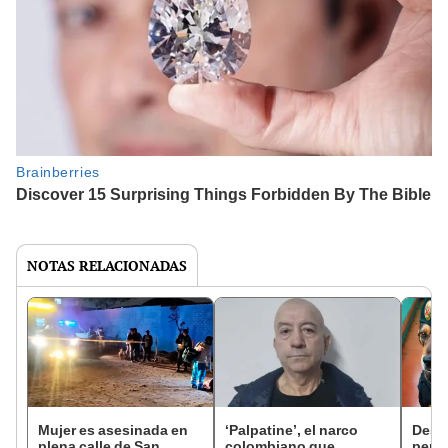
NOTAS RELACIONADAS
Mujer es asesinada en
‘Palpatine’, el narco
Despi
plena calle de San
colombiano que
perro