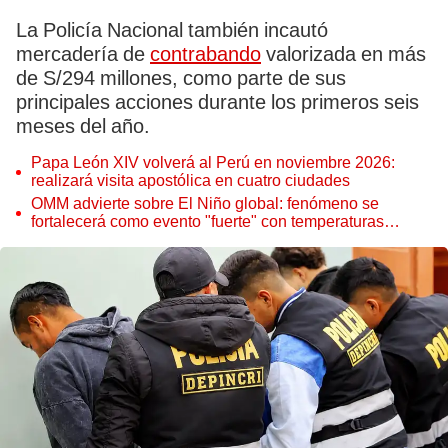
La Policía Nacional también incautó
mercadería de
contrabando
valorizada en más
de S/294 millones, como parte de sus
principales acciones durante los primeros seis
meses del año.
Papa León XIV volverá al Perú en noviembre 2026:
realizará visita apostólica en cuatro ciudades
OMM advierte sobre El Niño global: fenómeno se
fortalecerá como evento "fuerte" con temperaturas
récord este 2026