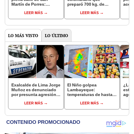
Martín de Porres:
preparó 700 kg. de
acom
sicarios la bajaron de un
cocaína para el Mundial
traba
LEER MÁS
LEER MÁS
auto para luego
Truji
dispararle
amigo
LO MÁS VISTO
LO ÚLTIMO
Exalcalde de Lima Jorge
El Niño golpea
¿Los
Muñoz es denunciado
Lambayeque:
este 
por presunta agresión
temperaturas de hasta
agos
contra serena gestante
36 °C ponen en riesgo la
horar
LEER MÁS
LEER MÁS
de Miraflores
producción de mango y
habil
palta
Inter
Banc