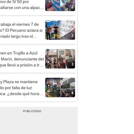
nso del 6 de agosto
en en Trujillo a Azul
 Marín, denunciante del
3
ue llevó a prisión a tres
as
y Plaza se mantiene
o por falta de luz
4
rica: ¿desde qué hora
á el centro comercial?