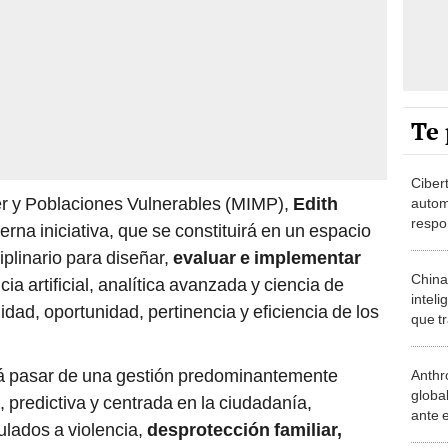
Te 
Ciber
ujer y Poblaciones Vulnerables (MIMP),
Edith
autom
respo
na iniciativa, que se constituirá en un espacio
deman
iplinario para diseñar,
evaluar e implementar
China
ia artificial, analítica avanzada y ciencia de
inteli
idad, oportunidad, pertinencia y eficiencia de los
que t
movim
de ef
rá pasar de una gestión predominantemente
Anthr
global
, predictiva y centrada en la ciudadanía,
ante e
ulados a violencia,
desprotección familiar,
model
", señaló.
huma
¿Cómo
contra
Reni
Elecc