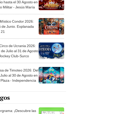
Circo de Ucrania 2026:
 de Julio al 31 de Agosto
 Jockey Club-Surco
sa de Timoteo 2026: Del
Julio al 30 de Agosto en
Plaza - Independencia
egos
rgrama: ¡Descubre las
ras escondidas en
ro Mastergrama!
rio: El legendario juego
rtas que nunca pasa de
 Organiza el mazo y