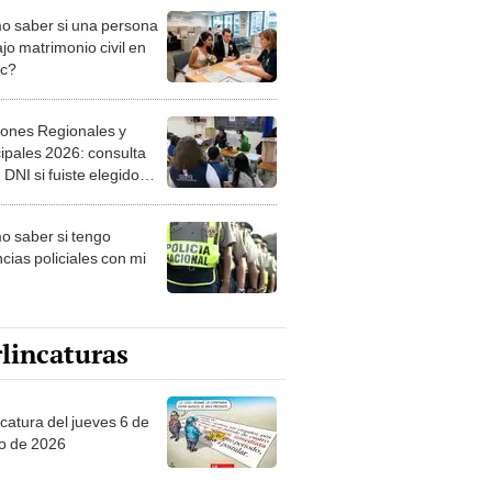
ipales 2026: consulta
 DNI si fuiste elegido
ro de mesa para este 4
ubre en el link oficial de
 saber si tengo
NPE
cias policiales con mi
lincaturas
ncatura del jueves 6 de
o de 2026
tas Recomendadas
os de Liga 1 en la fecha
 Torneo Clausura 2026:
amación, horarios y