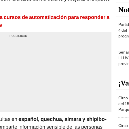
dónde
Senam
LLUV
provi
¡Va
Circo 
del 15
Parqu
Migue
sultas en
español, quechua, aimara y shipibo-
Circo
omparte información sensible de las personas
de Jul
Círcul
ituye un impulso de la Oficina General de
 OGTI, órgano que promueve la incorporación
Circo
Del 2
nologías emergentes para modernizar la gestión
Costa