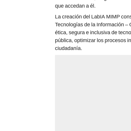
pública, optimizar los procesos in
ciudadanía.
El MIMP se convierte así en
uno 
figura de gobernanza, cuyo lanza
Ministerial N.° 000309-2026-MIMP
sector público homologado con la 