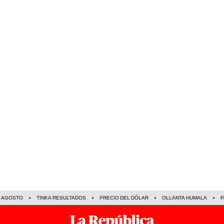
E AGOSTO
TINKA RESULTADOS
PRECIO DEL DÓLAR
OLLANTA HUMALA
P
N
ECONOMÍA
SOCIEDAD
MUNDO
CIENCIA
DEPORTES
ESPECTÁCU
TE R
13 Jun 2026 | 11:59 h