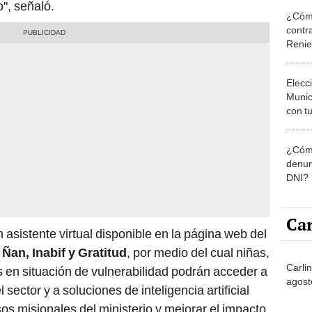
Munic
con tu
miemb
de oct
¿Cómo
la O
denun
DNI?
Car
n asistente virtual disponible en la página web del
Ñan, Inabif y Gratitud
, por medio del cual niñas,
Carli
 en situación de vulnerabilidad podrán acceder a
agost
 sector y a soluciones de inteligencia artificial
sos misionales del ministerio y mejorar el impacto
No
a cursos de automatización para responder a
s
Partid
4 del
progr