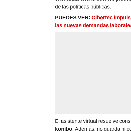
El asistente virtual resuelve con
konibo
. Además, no guarda ni c
que accedan a él.
La creación del LabIA MIMP const
Tecnologías de la Información –
ética, segura e inclusiva de tec