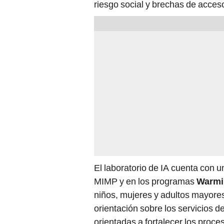
El laboratorio de IA cuenta con u
MIMP y en los programas
Warmi 
niños, mujeres y adultos mayores
orientación sobre los servicios del
orientadas a fortalecer los proce
de las políticas públicas.
PUEDES VER:
Cibertec impuls
las nuevas demandas laborale