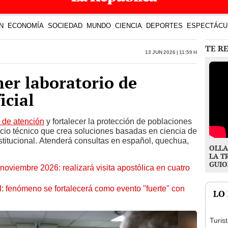
er laboratorio de
icial
d de atención
y fortalecer la protección de poblaciones
cio técnico que crea soluciones basadas en ciencia de
stitucional. Atenderá consultas en español, quechua,
OLLA
LA T
GUIO
oviembre 2026: realizará visita apostólica en cuatro
: fenómeno se fortalecerá como evento "fuerte" con
LO
Turis
exces
fotog
en Cu
recup
¿Se t
agost
hay fe