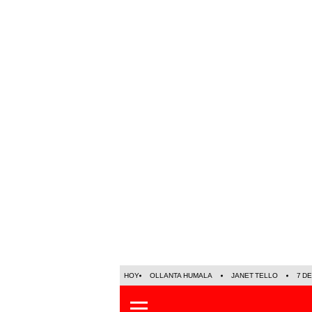
HOY
OLLANTA HUMALA
JANET TELLO
7 D
LO ÚLTIMO
POLÍTICA
OPINIÓ
Sociedad