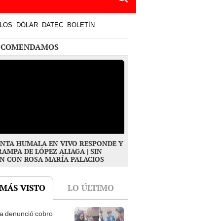
NTA HUMALA EN VIVO RESPONDE Y
RAMPA DE LÓPEZ ALIAGA | SIN
N CON ROSA MARÍA PALACIOS
 MÁS VISTO
LO ÚLTIMO
ta denunció cobro
ivo de S/ 50 por
1
rafiarse con una alpaca
sco y Serenazgo
eró el dinero
rabaja el viernes 7 de
o? El Peruano aclara si
2
riado largo tras el