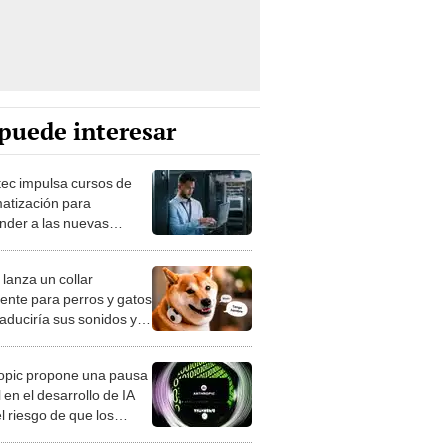
puede interesar
tec impulsa cursos de
atización para
nder a las nuevas
das laborales
 lanza un collar
gente para perros y gatos
raduciría sus sonidos y
ientos con más del 94%
ectividad
opic propone una pausa
 en el desarrollo de IA
l riesgo de que los
os escapen del control
no
 saber si una persona
jo matrimonio civil en
ec?
iones Regionales y