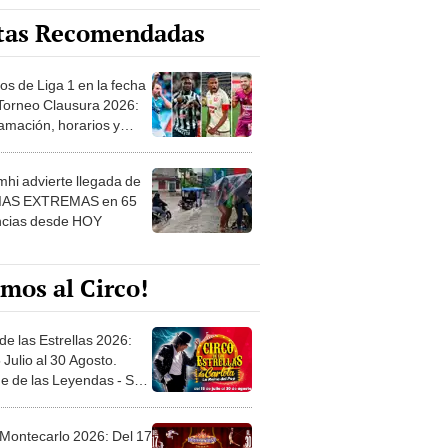
 ver
hi advierte llegada de
IAS EXTREMAS en 65
ncias desde HOY
mos al Circo!
de las Estrellas 2026:
 Julio al 30 Agosto.
e de las Leyendas - San
l
 Montecarlo 2026: Del 17
io hasta el 30 Agosto en
o Militar - Jesús María
 Místico Condor 2026:
5 de Junio. Explanada
 21