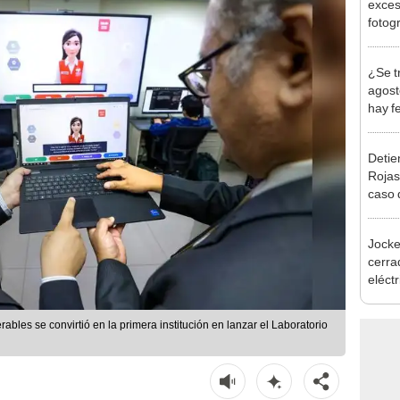
desca
Detien
Rojas
caso q
policí
Jocke
cerrad
eléct
abrir
rables se convirtió en la primera institución en lanzar el Laboratorio
Escuchar
Resumen
Compartir
 IA