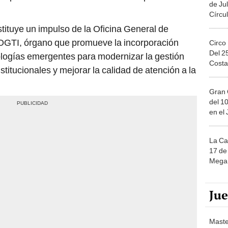
stitucionales y mejorar la calidad de atención a la
Gran 
del 10
en el
La Ca
17 de 
Mega 
Ju
Maste
palab
nuest
de los primeros ministerios
en contar con esta
miento fue oficializado mediante Resolución
Solita
. Además, es el primer laboratorio de IA del
de ca
Estrategia Nacional de Inteligencia Artificial –
moda.