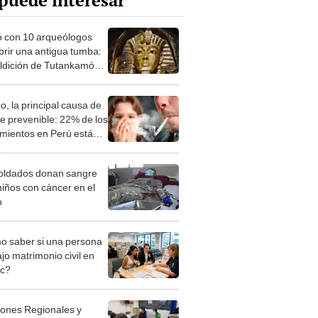
puede interesar
 con 10 arqueólogos
abrir una antigua tumba:
aldición de Tutankamón’
 podría sanar a las
nas
o, la principal causa de
e prevenible: 22% de los
cimientos en Perú están
ionados con su consumo
oldados donan sangre
niños con cáncer en el
o
 saber si una persona
jo matrimonio civil en
ec?
iones Regionales y