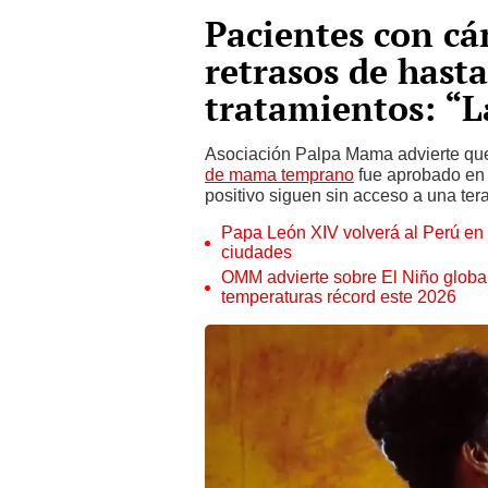
Pacientes con c
retrasos de hast
tratamientos: “
Asociación Palpa Mama advierte que
de mama temprano
fue aprobado en 
positivo siguen sin acceso a una ter
Papa León XIV volverá al Perú en n
ciudades
OMM advierte sobre El Niño global
temperaturas récord este 2026