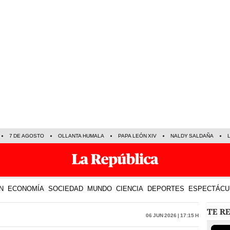
7 DE AGOSTO
OLLANTA HUMALA
PAPA LEÓN XIV
NALDY SALDAÑA
N
ECONOMÍA
SOCIEDAD
MUNDO
CIENCIA
DEPORTES
ESPECTÁCU
TE R
06 Jun 2026 | 17:15 h