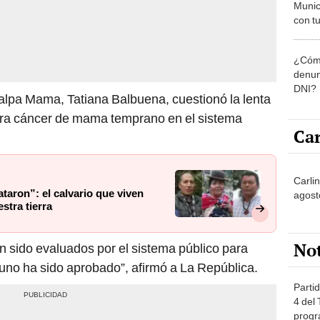
Munic
con tu
miemb
de oct
¿Cómo
la O
denun
DNI?
alpa Mama, Tatiana Balbuena, cuestionó la lenta
ara cáncer de mama temprano en el sistema
Car
Carli
taron”: el calvario que viven
agost
stra tierra
No
an sido evaluados por el sistema público para
no ha sido aprobado”, afirmó a La República.
Partid
4 del
progr