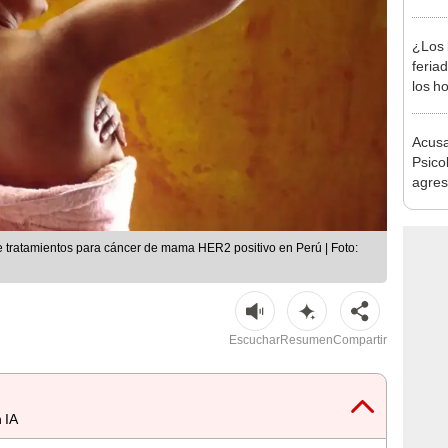
afect
¿Los 
feria
los h
habil
BBVA 
Acusa
Psico
agres
autis
capta
tratamientos para cáncer de mama HER2 positivo en Perú | Foto:
Escuchar
Resumen
Compartir
 IA