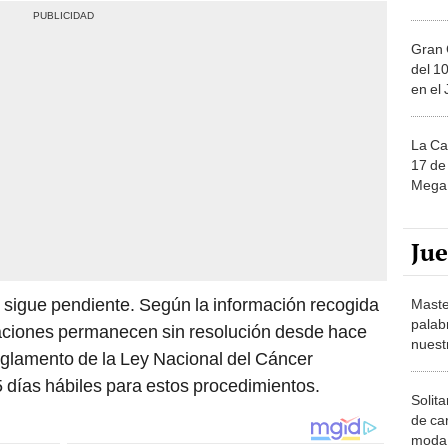
Gran 
del 10
en el
La Ca
17 de 
Mega 
Ju
 sigue pendiente. Según la información recogida
Maste
palab
uaciones permanecen sin resolución desde hace
nuest
eglamento de la Ley Nacional del Cáncer
 días hábiles para estos procedimientos.
Solita
de ca
moda.