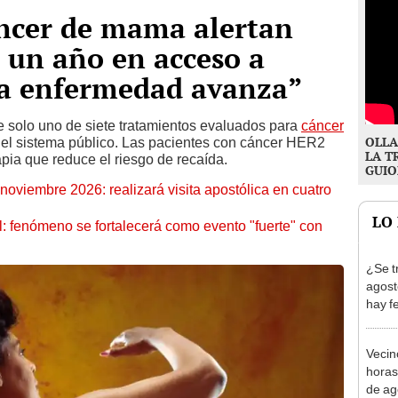
áncer de mama alertan
a un año en acceso a
La enfermedad avanza”
 solo uno de siete tratamientos evaluados para
cáncer
OLLA
el sistema público. Las pacientes con cáncer HER2
LA T
apia que reduce el riesgo de recaída.
GUIO
oviembre 2026: realizará visita apostólica en cuatro
LO
: fenómeno se fortalecerá como evento "fuerte" con
¿Se t
agost
hay fe
desca
Vecin
horas
de ag