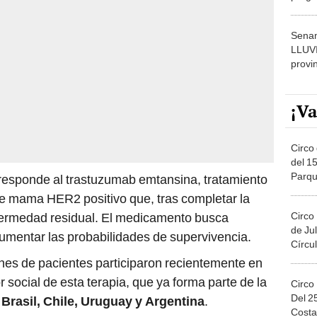
dónde
Senam
LLUV
provi
¡Va
Circo 
del 15
Parqu
responde al trastuzumab emtansina, tratamiento
Migue
de mama HER2 positivo que, tras completar la
Circo
nfermedad residual. El medicamento busca
de Jul
 aumentar las probabilidades de supervivencia.
Círcul
nes de pacientes participaron recientemente en
r social de esta terapia, que ya forma parte de la
Circo
Del 2
o
Brasil, Chile, Uruguay y Argentina
.
Costa