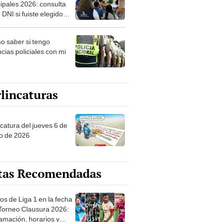
ipales 2026: consulta
 DNI si fuiste elegido
ro de mesa para este 4
ubre en el link oficial de
 saber si tengo
NPE
cias policiales con mi
lincaturas
ncatura del jueves 6 de
o de 2026
tas Recomendadas
os de Liga 1 en la fecha
 Torneo Clausura 2026:
amación, horarios y