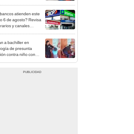
adas, según Sedapal
bancos atienden este
do 6 de agosto? Revisa
3
orarios y canales
itados en BCP, Interbank,
y Banco de la Nación
n a bachiller en
logía de presunta
4
ión contra niño con
mo en Surco: cámaras
n el hecho