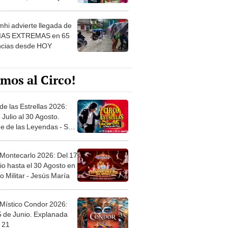
 ver
hi advierte llegada de
IAS EXTREMAS en 65
ncias desde HOY
mos al Circo!
de las Estrellas 2026:
 Julio al 30 Agosto.
e de las Leyendas - San
l
 Montecarlo 2026: Del 17
io hasta el 30 Agosto en
o Militar - Jesús María
 Místico Condor 2026:
5 de Junio. Explanada
 21