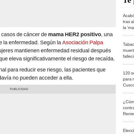
Te 
Acabó
tras 
la ‘m
ahora
s casos de cáncer de
mama HER2 positivo
, una
perso
de la enfermedad. Según la
Asociación Palpa
Tabac
mujeres mantienen enfermedad residual después
muert
falle
 que eleva significativamente el riesgo de recaída.
relac
al para reducir ese riesgo, las pacientes que
120 s
davía no pueden acceder a ella.
para 
Cusc
¿Cómo
contra
Reni
Elecc