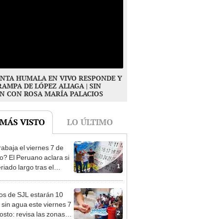
NTA HUMALA EN VIVO RESPONDE Y
RAMPA DE LÓPEZ ALIAGA | SIN
N CON ROSA MARÍA PALACIOS
 MÁS VISTO
LO ÚLTIMO
rabaja el viernes 7 de
o? El Peruano aclara si
1
riado largo tras el
nso del 6 de agosto
os de SJL estarán 10
 sin agua este viernes 7
2
osto: revisa las zonas