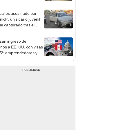
ro y deja dos personas
arecidas
ca’ es asesinado por
ick’, un sicario juvenil
3
ue capturado tras el
n
san ingreso de
nos a EE. UU. con visas
4
E2: emprendedores y
 serían los más
iciados