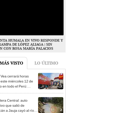
NTA HUMALA EN VIVO RESPONDE Y
RAMPA DE LÓPEZ ALIAGA | SIN
N CON ROSA MARÍA PALACIOS
 MÁS VISTO
LO ÚLTIMO
 Vea cerrará horas
 este miércoles 12 de
1
o en todo el Perú:
as atenderán hasta las 7
tera Central: auto
tivo que salió de
2
án a Jauja cayó al río