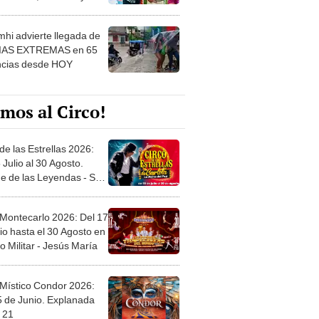
 ver
hi advierte llegada de
IAS EXTREMAS en 65
ncias desde HOY
mos al Circo!
de las Estrellas 2026:
 Julio al 30 Agosto.
e de las Leyendas - San
l
 Montecarlo 2026: Del 17
io hasta el 30 Agosto en
o Militar - Jesús María
 Místico Condor 2026:
5 de Junio. Explanada
 21