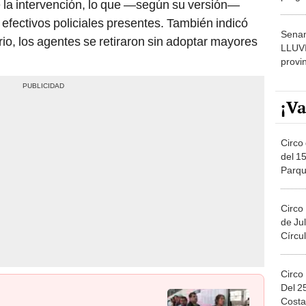
 la intervención, lo que —según su versión—
dónde
 efectivos policiales presentes. También indicó
Senam
rio, los agentes se retiraron sin adoptar mayores
LLUV
provi
¡Va
Circo 
del 15
Parqu
Migue
Circo
de Jul
Círcul
Circo
Del 2
Costa