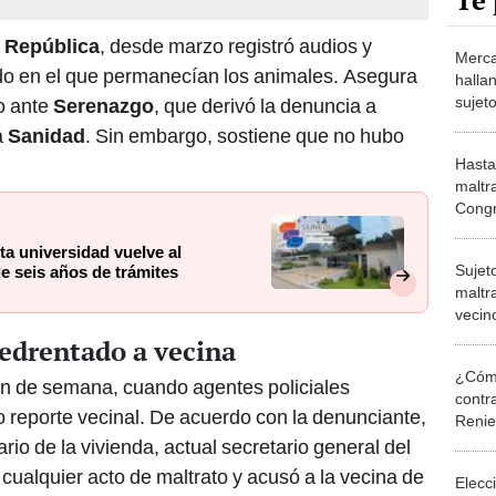
Te 
 República
, desde marzo registró audios y
Merca
ado en el que permanecían los animales. Asegura
hallan
sujet
o ante
Serenazgo
, que derivó la denuncia a
escapó
a
Sanidad
. Sin embargo, sostiene que no hubo
Hasta
maltr
Congr
que e
a universidad vuelve al
Códig
Sujet
e seis años de trámites
maltra
vecin
en In
edrentado a vecina
quier
¿Cómo
 fin de semana, cuando agentes policiales
contra
o reporte vecinal. De acuerdo con la denunciante,
Reni
ario de la vivienda, actual secretario general del
ualquier acto de maltrato y acusó a la vecina de
Elecc