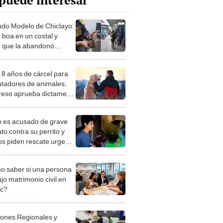
puede interesar
do Modelo de Chiclayo:
 boa en un costal y
o que la abandonó
 de la policía
 8 años de cárcel para
atadores de animales:
eso aprueba dictamen
ndurece penas en el
o Penal
o es acusado de grave
to contra su perrito y
os piden rescate urgente
dependencia: "No
en entregarlo"
 saber si una persona
jo matrimonio civil en
ec?
iones Regionales y