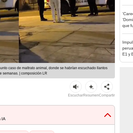
Manta
desap
‘Care
‘Domin
que f
crime
Impul
perua
E1 y 
pymes
benef
unto caso de maltrato animal, donde se habrían escuchado llantos
nte semanas. | composición LR
Escuchar
Resumen
Compartir
 IA