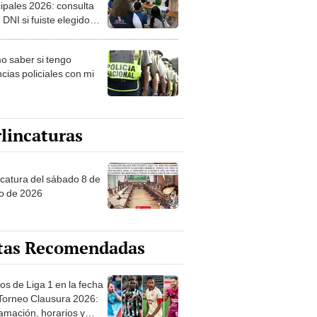
ipales 2026: consulta
 DNI si fuiste elegido
ro de mesa para este 4
ubre en el link oficial de
 saber si tengo
NPE
cias policiales con mi
lincaturas
ncatura del sábado 8 de
o de 2026
tas Recomendadas
os de Liga 1 en la fecha
 Torneo Clausura 2026:
amación, horarios y