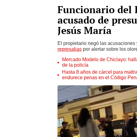
Funcionario del 
acusado de pres
Jesús María
El propietario negó las acusaciones
represalias
por alertar sobre los olor
Mercado Modelo de Chiclayo: hall
de la policía
Hasta 8 años de cárcel para malt
endurece penas en el Código Pen