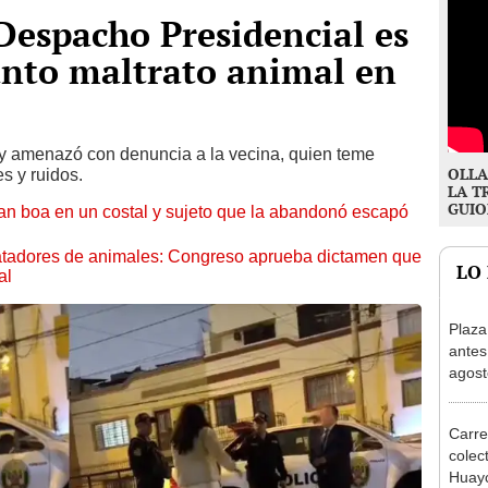
Despacho Presidencial es
unto maltrato animal en
 y amenazó con denuncia a la vecina, quien teme
OLLA
es y ruidos.
LA T
GUIO
an boa en un costal y sujeto que la abandonó escapó
ratadores de animales: Congreso aprueba dictamen que
LO
al
Plaza
antes
agost
tiend
p.m.
Carre
colec
Huayc