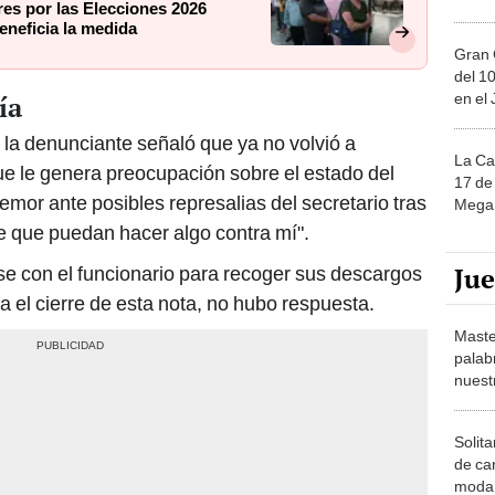
res por las Elecciones 2026
eneficia la medida
Gran 
del 10
en el
ía
la denunciante señaló que ya no volvió a
La Ca
que le genera preocupación sobre el estado del
17 de 
mor ante posibles represalias del secretario tras
Mega 
e que puedan hacer algo contra mí".
Ju
e con el funcionario para recoger sus descargos
a el cierre de esta nota, no hubo respuesta.
Maste
palab
nuest
Solita
de ca
moda.