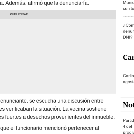
lia. Además, afirmó que la denunciaría.
Munic
con tu
miemb
de oct
¿Cómo
la O
denun
DNI?
Car
Carli
agost
 denunciante, se escucha una discusión entre
No
s verificaban la situación. La vecina sostiene
res fuertes a desechos provenientes del inmueble.
Partid
4 del
que el funcionario mencionó pertenecer al
progr