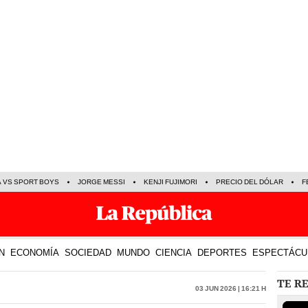
A VS SPORT BOYS
JORGE MESSI
KENJI FUJIMORI
PRECIO DEL DÓLAR
F
N
ECONOMÍA
SOCIEDAD
MUNDO
CIENCIA
DEPORTES
ESPECTÁCU
TE R
03 Jun 2026 | 16:21 h