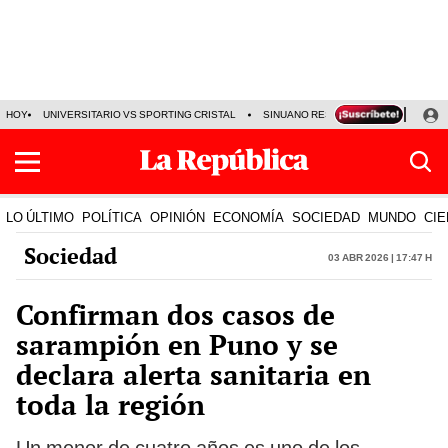
HOY
UNIVERSITARIO VS SPORTING CRISTAL
SINUANO RESULTADOS HOY
CA
LO ÚLTIMO
POLÍTICA
OPINIÓN
ECONOMÍA
SOCIEDAD
MUNDO
CIE
Sociedad
03 Abr 2026 | 17:47 h
Confirman dos casos de
sarampión en Puno y se
declara alerta sanitaria en
toda la región