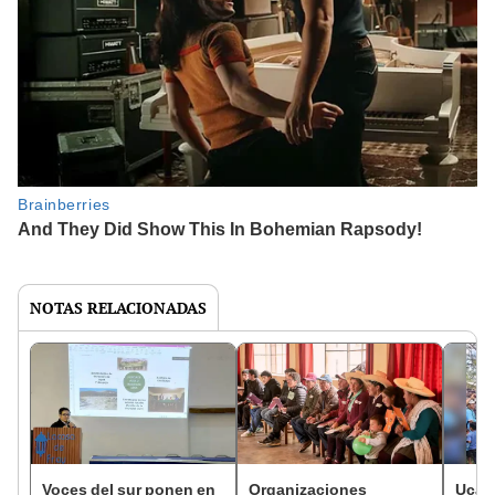
NOTAS RELACIONADAS
Voces del sur ponen en
Organizaciones
Ucay