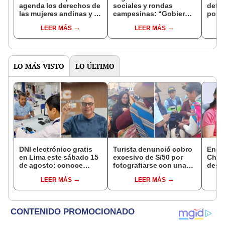
agenda los derechos de
sociales y rondas
defe
las mujeres andinas y la
campesinas: “Gobierno
por p
crisis hídrica
ni Congreso nos
Imirí
LEER MÁS
LEER MÁS
representan”
LO MÁS VISTO
LO ÚLTIMO
DNI electrónico gratis
Turista denunció cobro
Encu
en Lima este sábado 15
excesivo de S/50 por
Chorr
de agosto: conoce
fotografiarse con una
desap
quiénes pueden
alpaca en Cusco:
tras 
LEER MÁS
LEER MÁS
acceder y qué
serenazgo recuperó el
sujet
requisitos deben
dinero
Robl
cumplir
impl