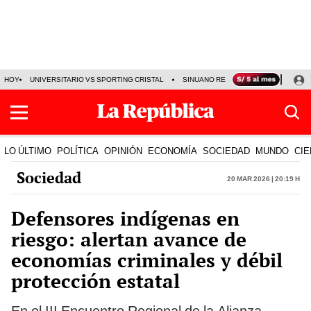
HOY
UNIVERSITARIO VS SPORTING CRISTAL
SINUANO RESULTADOS HOY
CA
LO ÚLTIMO
POLÍTICA
OPINIÓN
ECONOMÍA
SOCIEDAD
MUNDO
CIE
Sociedad
20 Mar 2026 | 20:19 h
Defensores indígenas en
riesgo: alertan avance de
economías criminales y débil
protección estatal