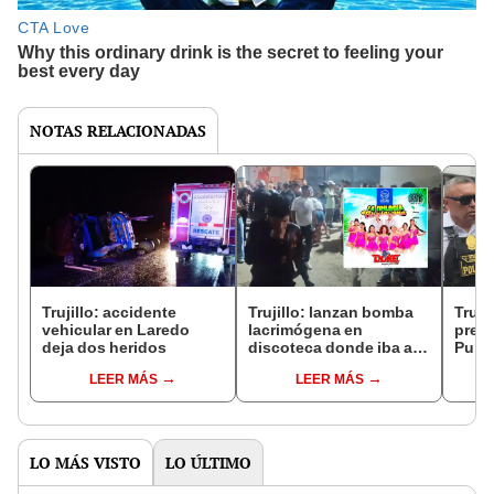
NOTAS RELACIONADAS
Trujillo: accidente
Trujillo: lanzan bomba
Truji
vehicular en Laredo
lacrimógena en
presu
deja dos heridos
discoteca donde iba a
Pulp
presentarse Son del
cinc
LEER MÁS
LEER MÁS
Duke
LO MÁS VISTO
LO ÚLTIMO