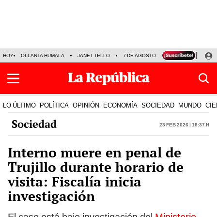
HOY
OLLANTA HUMALA
JANET TELLO
7 DE AGOSTO
TINKA RESULTADOS
LO ÚLTIMO
POLÍTICA
OPINIÓN
ECONOMÍA
SOCIEDAD
MUNDO
CIE
Sociedad
23 Feb 2026 | 18:37 h
Interno muere en penal de
Trujillo durante horario de
visita: Fiscalía inicia
investigación