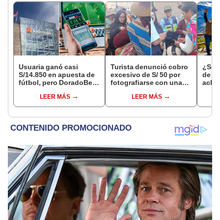
Usuaria ganó casi
Turista denunció cobro
¿Se t
S/14.850 en apuesta de
excesivo de S/ 50 por
de a
fútbol, pero DoradoBet
fotografiarse con una
aclar
se negó a pagar:
alpaca en Cusco y
largo
LEER MÁS
LEER MÁS
Indecopi multó a la
Serenazgo recuperó el
del 6
empresa con más de S/
dinero
19.000