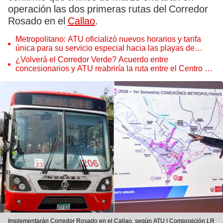
operación las dos primeras rutas del Corredor
Rosado en el
Callao
.
Metropolitano: ATU oficializó nuevos horarios y tarifa
única para su servicio especial hacia las playas de
Ancón
¿Volverá el Corredor Verde? Acuerdo entre
concesionarios y ATU reabriría la ruta entre el Centro de
Lima y San Miguel
Implementarán Corredor Rosado en el Callao, según ATU | Composición LR