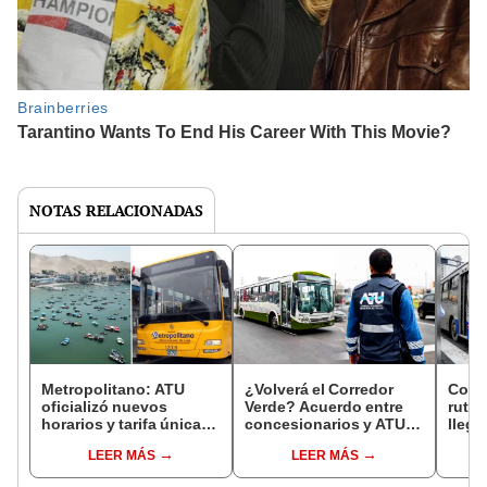
NOTAS RELACIONADAS
Metropolitano: ATU
¿Volverá el Corredor
Corre
oficializó nuevos
Verde? Acuerdo entre
ruta 
horarios y tarifa única
concesionarios y ATU
llega
para su servicio
reabriría la ruta entre el
Fauce
LEER MÁS
LEER MÁS
especial hacia las
Centro de Lima y San
SMP c
playas de Ancón
Miguel