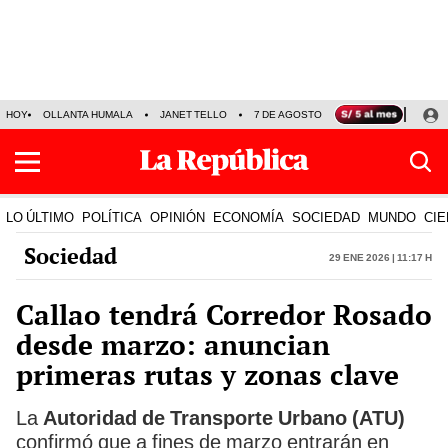
HOY
OLLANTA HUMALA
JANET TELLO
7 DE AGOSTO
TINKA RESULTADOS
LO ÚLTIMO
POLÍTICA
OPINIÓN
ECONOMÍA
SOCIEDAD
MUNDO
CIE
Sociedad
29 Ene 2026 | 11:17 h
Callao tendrá Corredor Rosado
desde marzo: anuncian
primeras rutas y zonas clave
La
Autoridad de Transporte Urbano (ATU)
confirmó que a fines de marzo entrarán en