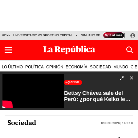
HOY
UNIVERSITARIO VS SPORTING CRISTAL
SINUANO RESULTADOS HOY
CA
LO ÚLTIMO
POLÍTICA
OPINIÓN
ECONOMÍA
SOCIEDAD
MUNDO
CIE
EN VIVO
Bettsy Chávez sale del
Perú: ¿por qué Keiko le
otorgó el salvoconducto? |
Fuerte y Claro con Manuela
Camacho
Sociedad
09 Ene 2026 | 14:37 h