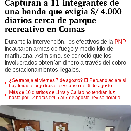
Capturan a 11 integrantes de
una banda que exigía S/ 4.000
diarios cerca de parque
recreativo en Comas
Durante la intervención, los efectivos de la
PNP
incautaron armas de fuego y medio kilo de
marihuana. Asimismo, se conoció que los
involucrados obtenían dinero a través del cobro
de estacionamientos ilegales.
¿Se trabaja el viernes 7 de agosto? El Peruano aclara si
hay feriado largo tras el descanso del 6 de agosto
Más de 10 distritos de Lima y Callao no tendrán luz
hasta por 12 horas del 5 al 7 de agosto: revisa horarios y
zonas afectadas