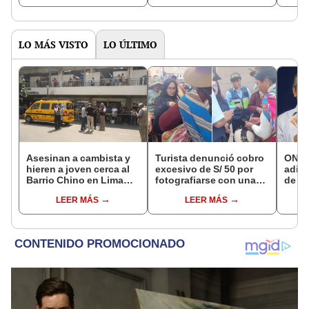
LO MÁS VISTO
LO ÚLTIMO
Asesinan a cambista y
Turista denunció cobro
ONP 
hieren a joven cerca al
excesivo de S/ 50 por
adici
Barrio Chino en Lima
fotografiarse con una
de ag
Cercado: un
alpaca en Cusco y
que 
LEER MÁS
LEER MÁS
sospechoso detenido
Serenazgo recuperó el
requi
dinero
si so