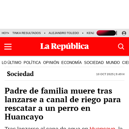
HOY
TINKA RESULTADOS
ALEJANDRO TOLEDO
KENJI FUJIMORI
PRECIO
LO ÚLTIMO
POLÍTICA
OPINIÓN
ECONOMÍA
SOCIEDAD
MUNDO
CIE
Sociedad
10 Oct 2025 | 9:49 h
Padre de familia muere tras
lanzarse a canal de riego para
rescatar a un perro en
Huancayo