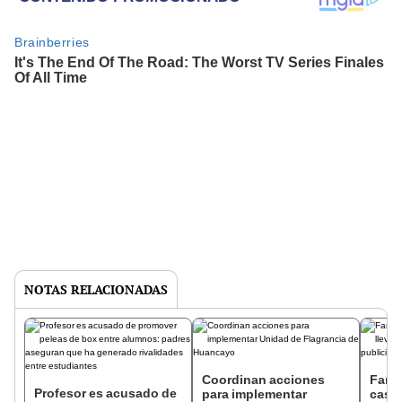
NOTAS RELACIONADAS
Coordinan acciones
Fans 
Profesor es acusado de
para implementar
casi 