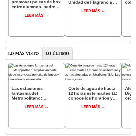
promover peleas de box
Unidad de Flagrancia de
colc
entre alumnos: padres
Huancayo
activ
LEER MÁS
aseguran que ha
"No j
LEER MÁS
generado rivalidades
entre estudiantes
LO MÁS VISTO
LO ÚLTIMO
Las estaciones
Corte de agua de hasta
Alert
fantasma del
12 horas este martes 11:
Dige
Metropolitano:
conoce los horarios y
orden
ampliación norte sigue
zonas afectadas en
destr
LEER MÁS
LEER MÁS
inconclusa por falta de
Miraflores, SJL, Los
prod
buses y una adenda
Olivos y más
contr
estancada
riesg