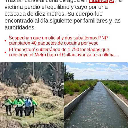
Tras lanzarse al cana de agua en
Huancayo
, la
víctima perdió el equilibrio y cayó por una
cascada de diez metros. Su cuerpo fue
encontrado al día siguiente por familiares y las
autoridades.
Sospechan que un oficial y dos subalternos PNP
cambiaron 40 paquetes de cocaína por yeso
El 'monstruo' subterráneo de 1.750 toneladas que
construye el Metro bajo el Callao avanza a su última
estación