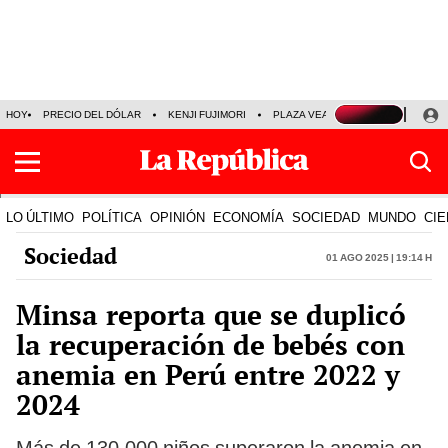
HOY
PRECIO DEL DÓLAR
KENJI FUJIMORI
PLAZA VEA
FERIADOS
KE
LO ÚLTIMO
POLÍTICA
OPINIÓN
ECONOMÍA
SOCIEDAD
MUNDO
CIE
Sociedad
01 Ago 2025 | 19:14 h
Minsa reporta que se duplicó
la recuperación de bebés con
anemia en Perú entre 2022 y
2024