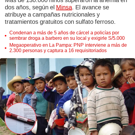
Más de 130.000 niños superaron la anemia en
dos años, según el
Minsa
. El avance se
atribuye a campañas nutricionales y
tratamientos gratuitos con sulfato ferroso.
Condenan a más de 5 años de cárcel a policías por
sembrar droga a barbero en su local y exigirle S/5.000
Megaoperativo en La Pampa: PNP interviene a más de
2.300 personas y captura a 16 requisitoriados