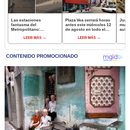
Las estaciones
Plaza Vea cerrará horas
Junín
fantasma del
antes este miércoles 12
muere
Metropolitano:
de agosto en todo el
auto 
ampliación norte sigue
Perú: tiendas atenderán
Manta
LEER MÁS
LEER MÁS
inconclusa por falta de
hasta las 7 p.m.
Centr
buses y una adenda
estancada