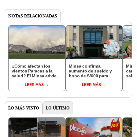
NOTAS RELACIONADAS
¿Cómo afectan los
Minsa confirma
Minsa
vientos Paracas a la
aumento de sueldo y
camp
salud? El Minsa advierte
bono de S/600 para
salud
sobre daños en ojos,
personal de Salud
plani
LEER MÁS
LEER MÁS
piel, garganta y
desde 2026
Gamar
pulmones
agos
LO MÁS VISTO
LO ÚLTIMO