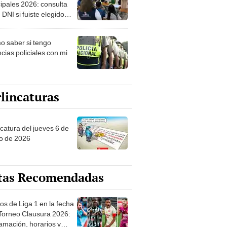
ipales 2026: consulta
 DNI si fuiste elegido
ro de mesa para este 4
ubre en el link oficial de
 saber si tengo
NPE
cias policiales con mi
lincaturas
ncatura del jueves 6 de
o de 2026
tas Recomendadas
os de Liga 1 en la fecha
 Torneo Clausura 2026:
amación, horarios y