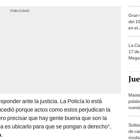
Gran 
del 10
en el
La Ca
17 de 
Mega 
Ju
Maste
sponder ante la justicia. La Policía lo está
palab
nuest
ucedió porque actos como estos perjudican la
iero precisar que hay gente buena que son la
Solita
a es ubicarlo para que se pongan a derecho”,
de ca
o
.
moda.