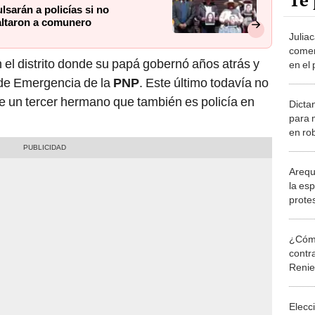
Te 
sarán a policías si no
altaron a comunero
Julia
comer
 el distrito donde su papá gobernó años atrás y
en el 
 de Emergencia de la
PNP
. Este último todavía no
e un tercer hermano que también es policía en
Dicta
para 
en ro
tras 
Arequ
la esp
protes
muert
su go
¿Cómo
contra
Reni
Elecc