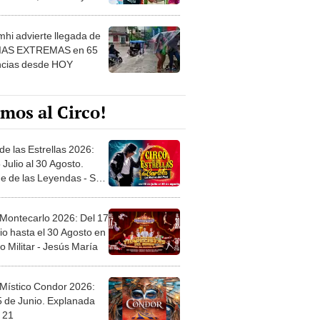
 ver
hi advierte llegada de
IAS EXTREMAS en 65
ncias desde HOY
mos al Circo!
de las Estrellas 2026:
 Julio al 30 Agosto.
e de las Leyendas - San
l
 Montecarlo 2026: Del 17
io hasta el 30 Agosto en
o Militar - Jesús María
 Místico Condor 2026:
5 de Junio. Explanada
 21