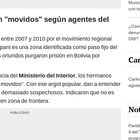
Munic
con tu
miemb
n "movidos" según agentes del
de oct
¿Cómo
la O
denun
i
entre 2007 y 2010 por el movimiento regional
DNI?
ani es una zona identificada como paso fijo del
s oriundos purgaron prisión en Bolivia por
Car
ncia del
Ministerio del Interior
, los hermanos
Carli
 movidos”. Con ese argot popular, dan a entender
agost
s demasiado sospechosos. Indicaron que no es
en zona de frontera.
No
Partid
4 del
progr