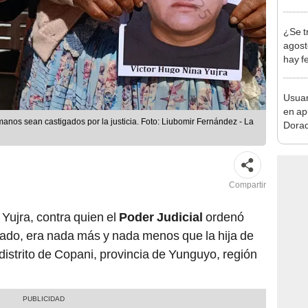
abrir
¿Se t
agost
hay fe
desca
Usuar
en ap
s sean castigados por la justicia. Foto: Liubomir Fernández - La
Dorad
Indec
con m
Compartir
Yujra, contra quien el
Poder Judicial
ordenó
vado, era nada más y nada menos que la hija de
distrito de Copani, provincia de Yunguyo, región