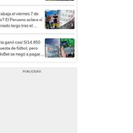
á el centro comercial?
rabaja el viernes 7 de
o? El Peruano aclara si
3
riado largo tras el
nso del 6 de agosto
ia ganó casi S/14.850
uesta de fútbol, pero
4
oBet se negó a pagar:
opi multó a la empresa
ás de S/ 19.000