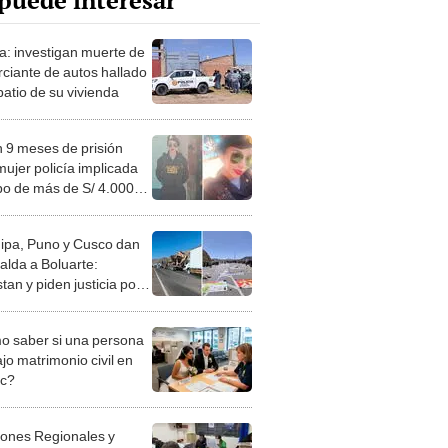
puede interesar
ca: investigan muerte de
ciante de autos hallado
patio de su vivienda
n 9 meses de prisión
mujer policía implicada
bo de más de S/ 4.000
agredir a víctima en Puno
ipa, Puno y Cusco dan
alda a Boluarte:
tan y piden justicia por
os en protestas durante
bierno
 saber si una persona
jo matrimonio civil en
ec?
iones Regionales y