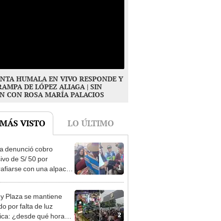
NTA HUMALA EN VIVO RESPONDE Y
RAMPA DE LÓPEZ ALIAGA | SIN
N CON ROSA MARÍA PALACIOS
 MÁS VISTO
LO ÚLTIMO
ta denunció cobro
ivo de S/ 50 por
1
rafiarse con una alpaca
sco y Serenazgo
eró el dinero
y Plaza se mantiene
o por falta de luz
2
rica: ¿desde qué hora