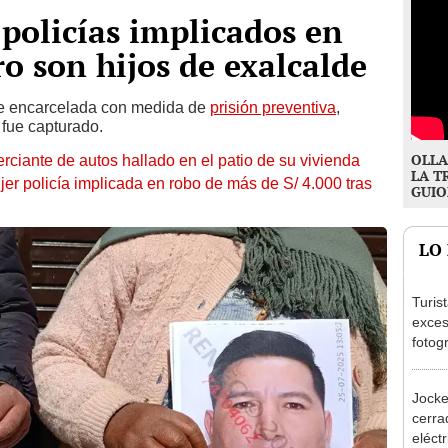
policías implicados en
o son hijos de exalcalde
ue encarcelada con medida de
prisión preventiva
,
fue capturado.
OLLA
rciante de autos hallado en el patio de su vivienda
LA T
er policía implicada en robo de más de S/ 4.000 tras
GUIO
LO
Turis
exces
fotog
en Cu
recup
Jocke
cerrad
eléct