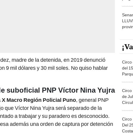
dónde
Senam
LLUV
provi
¡Va
ndez, madre de la detenida, en 2019 denunció
Circo 
n 9 mil dólares y 30 mil soles. No quiso hablar
del 15
Parqu
Migue
 suboficial PNP Víctor Nina Yujra
Circo
de Jul
a
X Macro Región Policial Puno
, general PNP
Círcul
o que Víctor Nina Yujra será separado de la
entado a trabajar y su paradero es desconocido.
Circo
pesa además una orden de captura por detención
Del 2
Costa