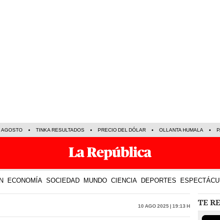
E AGOSTO
TINKA RESULTADOS
PRECIO DEL DÓLAR
OLLANTA HUMALA
P
N
ECONOMÍA
SOCIEDAD
MUNDO
CIENCIA
DEPORTES
ESPECTÁCU
TE R
10 Ago 2025 | 19:13 h