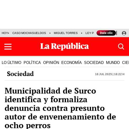
HOY
CASO MOCHASUELDOS
MIGUEL TORRES
LEY PULPÍN
PRECIO DEL
LO ÚLTIMO
POLÍTICA
OPINIÓN
ECONOMÍA
SOCIEDAD
MUNDO
CIE
Sociedad
18 Jul 2025 | 18:22 h
Municipalidad de Surco
identifica y formaliza
denuncia contra presunto
autor de envenenamiento de
ocho perros