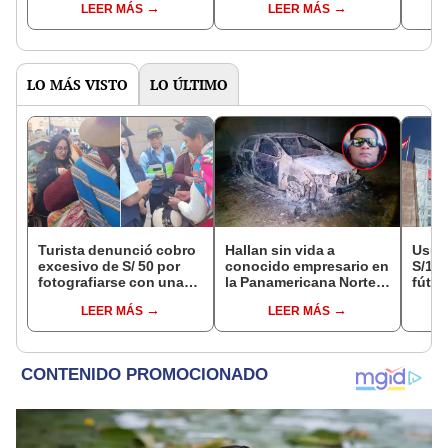
LEER MÁS
LEER MÁS
pesadilla para los
captaron el momento
encon
animales"
su fi
LO MÁS VISTO
LO ÚLTIMO
Turista denunció cobro
Hallan sin vida a
Usuar
excesivo de S/ 50 por
conocido empresario en
S/14.
fotografiarse con una
la Panamericana Norte
fútbo
alpaca en Cusco y
tras ser secuestrado en
se ne
LEER MÁS
LEER MÁS
Serenazgo recuperó el
Sullana, Piura
Indec
dinero
empr
19.0