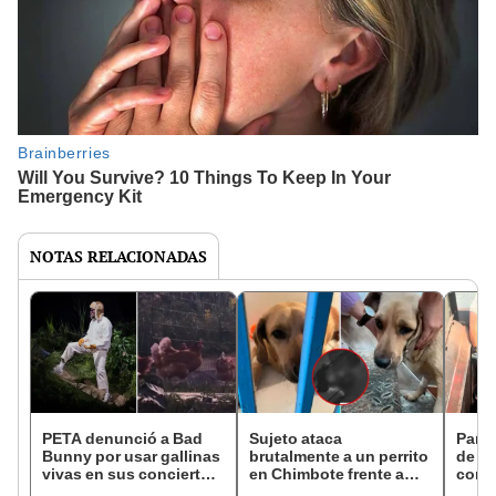
NOTAS RELACIONADAS
PETA denunció a Bad
Sujeto ataca
Parej
Bunny por usar gallinas
brutalmente a un perrito
de mo
vivas en sus conciertos
en Chimbote frente a
comp
de Puerto Rico: "Una
vecinos: cámaras
en EE