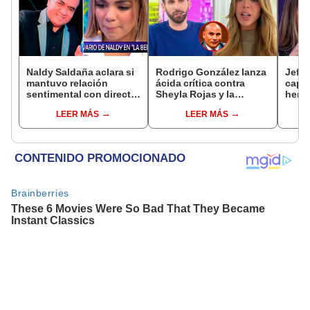
Naldy Saldaña aclara si
Rodrigo González lanza
Jeffe
mantuvo relación
ácida crítica contra
capta
sentimental con director
Sheyla Rojas y la
herm
de La Bella Luz tras
cuestiona por su
Ramí
LEER MÁS
LEER MÁS
denunciarlo por
relación con su hijo: "Te
Kanas
tocamientos: “Me
has dedicado a buscar
tien
parece muy bajo”
marido millonario"