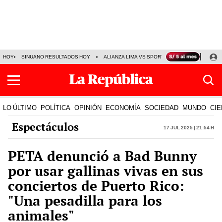
HOY
SINUANO RESULTADOS HOY
ALIANZA LIMA VS SPORT BOYS
JORGE MES
LO ÚLTIMO
POLÍTICA
OPINIÓN
ECONOMÍA
SOCIEDAD
MUNDO
CIE
Espectáculos
17 Jul 2025 | 21:54 h
PETA denunció a Bad Bunny
por usar gallinas vivas en sus
conciertos de Puerto Rico:
"Una pesadilla para los
animales"