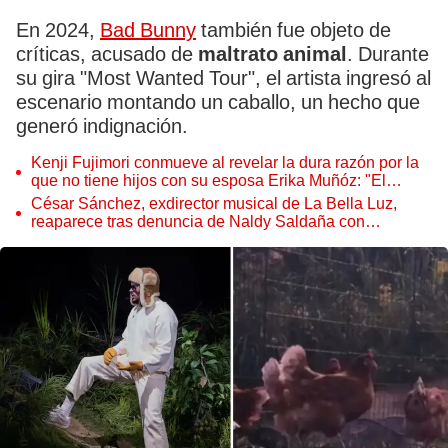
En 2024,
Bad Bunny
también fue objeto de
críticas, acusado de
maltrato animal
. Durante
su gira "Most Wanted Tour", el artista ingresó al
escenario montando un caballo, un hecho que
generó indignación.
Kenji Fujimori conmueve al revelar la dura razón por la
que no tiene hijos con su esposa Erika Muñóz: "El
proceso judicial"
César Sánchez, exdirector musical de La Bella Luz,
reaparece tras denuncia de Naldy Saldaña con
polémico pedido