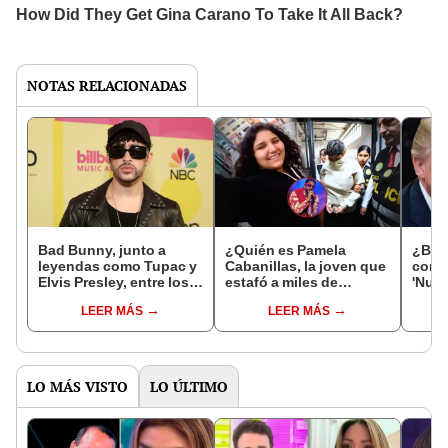
NOTAS RELACIONADAS
Bad Bunny, junto a
¿Quién es Pamela
¿Bad
leyendas como Tupac y
Cabanillas, la joven que
contr
Elvis Presley, entre los
estafó a miles de
'Nuev
“Hombres más sexys de
peruanos con entradas
fuert
LEER MÁS
LEER MÁS
todos los tiempos”
de Daddy Yankee, ganó
inmi
S/2 millones y fue
sentenciada a 6 años de
prisión?
LO MÁS VISTO
LO ÚLTIMO