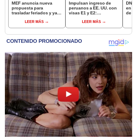
MEF anuncia nueva
Impulsan ingreso de
DNI e
propuesta para
peruanos a EE. UU. con
en Li
trasladar feriados y ya
visas E1 y E2:
de a
no sería a los viernes:
emprendedores y
quié
LEER MÁS
LEER MÁS
“Lunes es mejor día”
pymes serían los más
acce
beneficiados
requi
cump