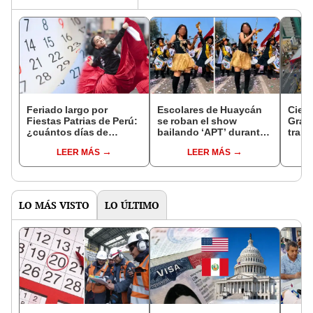
Feriado largo por
Escolares de Huaycán
Cierr
Fiestas Patrias de Perú:
se roban el show
Gran 
¿cuántos días de
bailando ‘APT’ durante
tramo
descanso habrá en julio
desfile por aniversario
inter
LEER MÁS
LEER MÁS
de 2025 y quiénes
en Ate: "Somos los
de Fi
podrán disfrutarlo?
mejores"
LO MÁS VISTO
LO ÚLTIMO