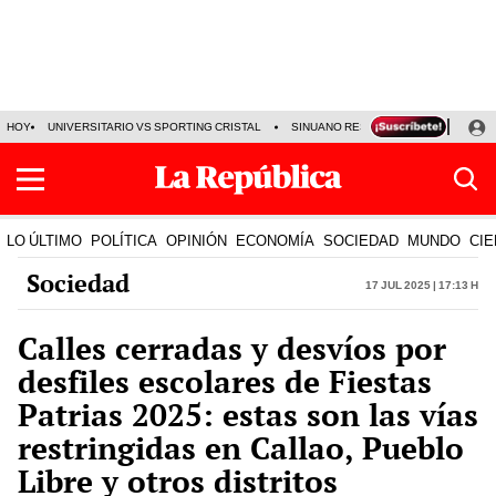
HOY
UNIVERSITARIO VS SPORTING CRISTAL
SINUANO RESULTADOS HOY
CA
LO ÚLTIMO
POLÍTICA
OPINIÓN
ECONOMÍA
SOCIEDAD
MUNDO
CIE
Sociedad
17 Jul 2025 | 17:13 h
Calles cerradas y desvíos por
desfiles escolares de Fiestas
Patrias 2025: estas son las vías
restringidas en Callao, Pueblo
Libre y otros distritos