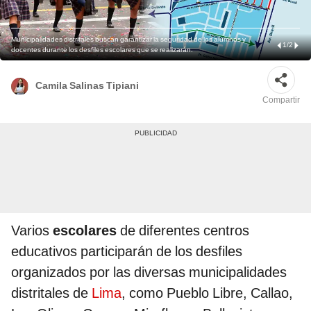
Municipalidades distritales buscan garantizar la seguridad de los alumnos y
1
/
2
docentes durante los desfiles escolares que se realizarán.
Camila Salinas Tipiani
Compartir
Varios
escolares
de diferentes centros
educativos participarán de los desfiles
organizados por las diversas municipalidades
distritales de
Lima
, como Pueblo Libre, Callao,