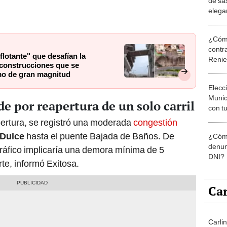
de sas
elega
Barra
¿Cómo
contra
"flotante" que desafían la
Reni
 construcciones que se
mo de gran magnitud
Elecc
Munic
de por reapertura de un solo carril
con tu
miemb
pertura, se registró una moderada
congestión
de oct
 Dulce
hasta el puente Bajada de Baños. De
¿Cómo
la O
denun
tráfico implicaría una demora mínima de 5
DNI?
rte, informó Exitosa.
Car
Carlin