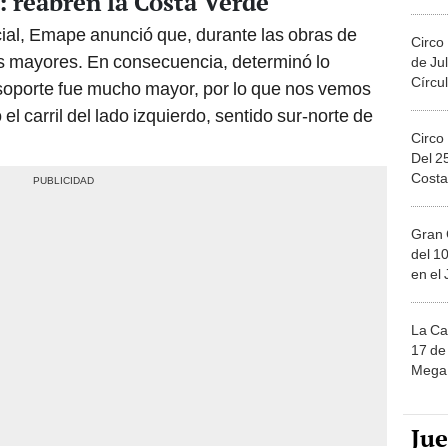
reabren la Costa Verde
Migue
ial, Emape anunció que, durante las obras de
Circo
os mayores. En consecuencia, determinó lo
de Jul
Círcul
e soporte fue mucho mayor, por lo que nos vemos
el carril del lado izquierdo, sentido sur-norte de
Circo
Del 2
Costa
Gran 
del 10
en el
La Ca
17 de 
Mega 
Ju