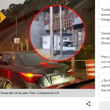
Turis
exces
fotog
en Cu
recup
Usuar
en ap
Dorad
Indec
con m
Perú 
sus r
¿se a
¿Se t
agost
hay fe
 horas del 14 de julio. Foto: Composición LR
desca