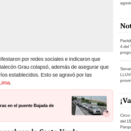
agost
No
Partid
4 del
progr
dónde
ifestaron por redes sociales e indicaron que
 Malecón Grau colapsó, además de asegurar que
Senam
íos establecidos. Esto se agravó por las
LLUV
provi
 Lima
.
¡Va
ras en el puente Bajada de
Circo 
del 15
Parqu