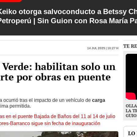
Keiko otorga salvoconducto a Betssy C
Petroperú | Sin Guion con Rosa María P
TE R
14 Jul 2025 | 10:27 h
 Verde: habilitan solo un
orte por obras en puente
ura ocurrió tras el impacto de un vehículo de
carga
OLLA
ima permitida.
LA T
GUIO
as en el puente Bajada de Baños del 11 al 14 de julio
flores-Barranco sigue sin fecha de inauguración
LO