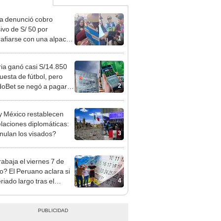
ta denunció cobro
ivo de S/ 50 por
1
rafiarse con una alpaca
sco y Serenazgo
eró el dinero
ia ganó casi S/14.850
uesta de fútbol, pero
2
oBet se negó a pagar:
opi multó a la empresa
ás de S/ 19.000
y México restablecen
elaciones diplomáticas:
3
nulan los visados?
rabaja el viernes 7 de
o? El Peruano aclara si
4
riado largo tras el
nso del 6 de agosto