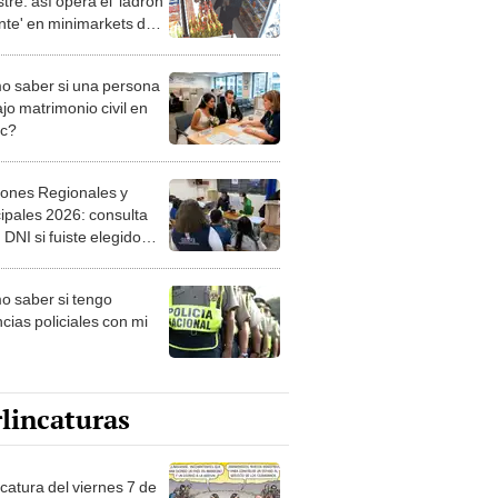
tre: así opera el 'ladrón
nte' en minimarkets de
nco
 saber si una persona
jo matrimonio civil en
ec?
iones Regionales y
ipales 2026: consulta
 DNI si fuiste elegido
ro de mesa para este 4
ubre en el link oficial de
 saber si tengo
NPE
cias policiales con mi
lincaturas
catura del viernes 7 de