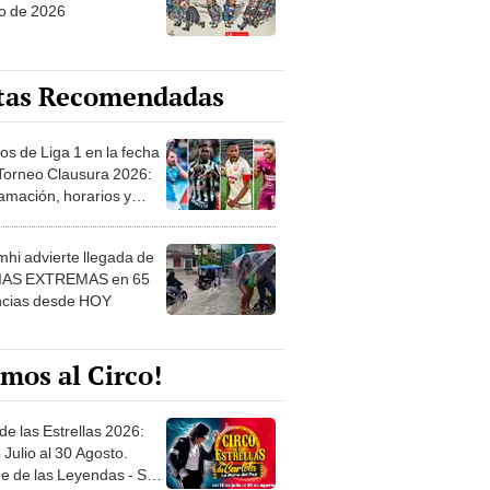
o de 2026
tas Recomendadas
os de Liga 1 en la fecha
 Torneo Clausura 2026:
amación, horarios y
 ver
hi advierte llegada de
IAS EXTREMAS en 65
ncias desde HOY
mos al Circo!
de las Estrellas 2026:
 Julio al 30 Agosto.
e de las Leyendas - San