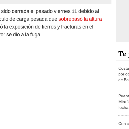
sido cerrada el pasado viernes 11 debido al
ículo de carga pesada que
sobrepasó la altura
 la exposición de fierros y fracturas en el
r se dio a la fuga.
Te 
Costa
por o
de Bañ
Puente
Miraf
fecha
Con c