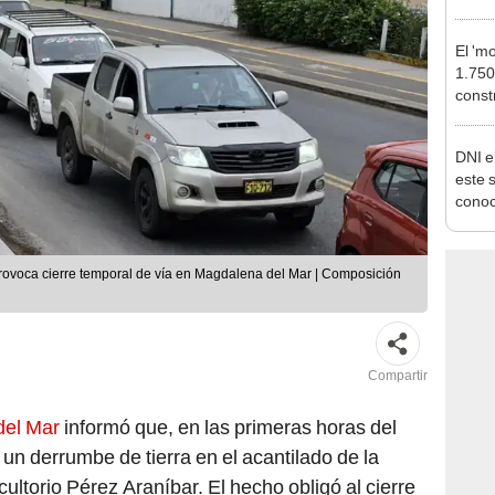
pymes
benef
El 'm
1.750
const
Calla
estac
DNI e
este 
conoc
acced
deben
rovoca cierre temporal de vía en Magdalena del Mar | Composición
Compartir
del Mar
informó que, en las primeras horas del
 un derrumbe de tierra en el acantilado de la
ricultorio Pérez Araníbar. El hecho obligó al cierre