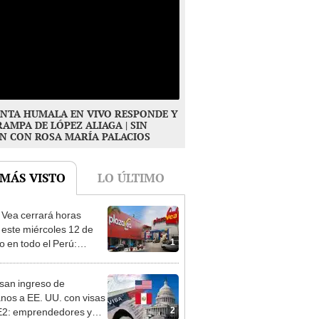
NTA HUMALA EN VIVO RESPONDE Y
RAMPA DE LÓPEZ ALIAGA | SIN
N CON ROSA MARÍA PALACIOS
 MÁS VISTO
LO ÚLTIMO
 Vea cerrará horas
 este miércoles 12 de
1
o en todo el Perú:
as atenderán hasta las 7
san ingreso de
nos a EE. UU. con visas
2
E2: emprendedores y