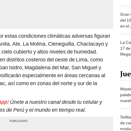
Gran 
del 10
en el
r estas condiciones climáticas adversas figuran
La Ca
ita, Ate, La Molina, Cieneguilla, Chaclacayo y
17 de 
cielo cubierto y altos niveles de humedad.
Mega 
n distritos costeros del oeste de Lima, como
 San Isidro, Magdalena del Mar, San Miguel y
Ju
ensificarán especialmente en áreas cercanas al
mac, así como en zonas del norte y sur de la
Maste
palab
nuest
App!
Únete a nuestro canal desde tu celular y
tes de Perú y el mundo en tiempo real.
Solita
de ca
moda.