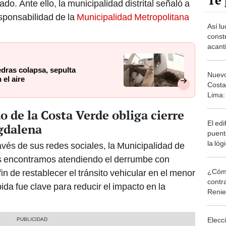
Te 
do. Ante ello, la municipalidad distrital señaló a
sponsabilidad de la
Municipalidad Metropolitana
Así lu
const
acant
que c
nuevo
edras colapsa, sepulta
Nuevo
 el aire
Costa
Lima:
en M
 de la Costa Verde obliga cierre
El edi
gdalena
puent
la ló
vés de sus redes sociales, la Municipalidad de
estas
s encontramos atendiendo el derrumbe con
se en
¿Cómo
in de restablecer el tránsito vehicular en el menor
un si
contra
ida fue clave para reducir el impacto en la
Reni
Elecc