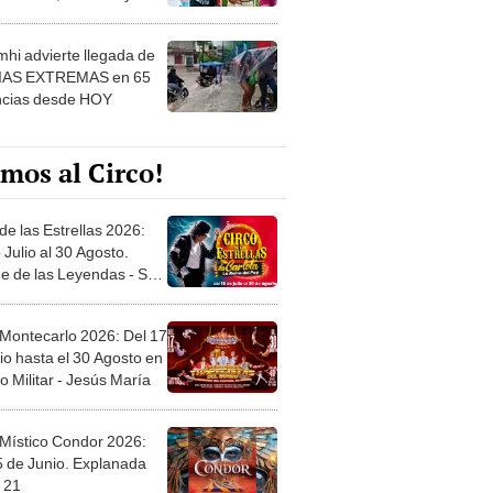
 ver
hi advierte llegada de
IAS EXTREMAS en 65
ncias desde HOY
mos al Circo!
de las Estrellas 2026:
 Julio al 30 Agosto.
e de las Leyendas - San
l
 Montecarlo 2026: Del 17
io hasta el 30 Agosto en
o Militar - Jesús María
 Místico Condor 2026:
5 de Junio. Explanada
 21