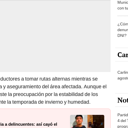
Munic
con tu
miemb
de oct
¿Cómo
la O
denun
DNI?
Car
Carli
agost
onductores a tomar rutas alternas mientras se
za y aseguramiento del área afectada. Aunque el
iste la preocupación por la estabilidad de los
No
nte la temporada de invierno y humedad.
Partid
4 del
ia a delincuentes: así cayó el
progr