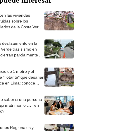
puede interesar
cen las viviendas
ruidas sobre los
ilados de la Costa Verde
olapsarían ante un
 sismo
 deslizamiento en la
 Verde tras sismo en
 cierran parcialmente vía
agdalena
ficio de 1 metro y el
e "flotante" que desafían
gica en Lima: conoce
 dos construcciones que
cuentran en riesgo ante
 saber si una persona
smo de gran magnitud
jo matrimonio civil en
ec?
iones Regionales y