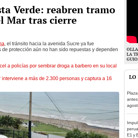
ta Verde: reabren tramo
 Mar tras cierre
na
, el tránsito hacia la avenida Sucre ya fue
OLLA
as de protección aún no han sido repuestas y dependen
LA T
GUIO
l a policías por sembrar droga a barbero en su local
LO
nterviene a más de 2.300 personas y captura a 16
Plaza
antes
agost
tiend
p.m.
Impul
perua
E1 y 