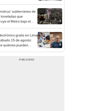
 serían los más
iciados
onstruo' subterráneo de
 toneladas que
3
ruye el Metro bajo el
o avanza a su última
ión
lectrónico gratis en Lima
sábado 15 de agosto:
4
e quiénes pueden
er y qué requisitos
 cumplir