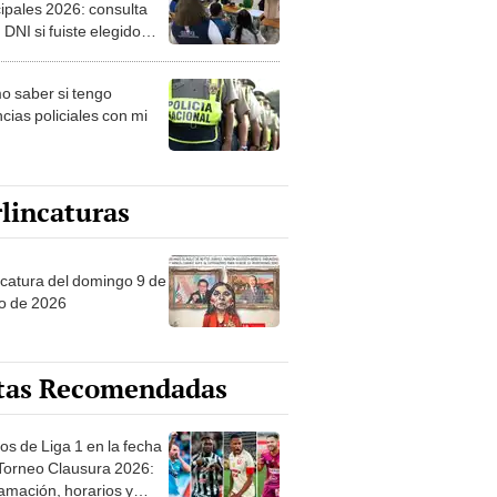
ipales 2026: consulta
 DNI si fuiste elegido
ro de mesa para este 4
ubre en el link oficial de
 saber si tengo
NPE
cias policiales con mi
lincaturas
ncatura del domingo 9 de
o de 2026
tas Recomendadas
os de Liga 1 en la fecha
 Torneo Clausura 2026:
amación, horarios y