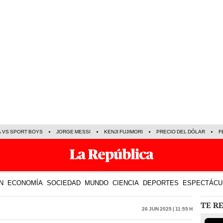
A VS SPORT BOYS
JORGE MESSI
KENJI FUJIMORI
PRECIO DEL DÓLAR
F
N
ECONOMÍA
SOCIEDAD
MUNDO
CIENCIA
DEPORTES
ESPECTÁCU
TE R
26 Jun 2025 | 11:55 h