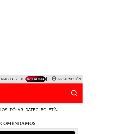
ERIADOS
KEIKO FUJIMORI
NALDY SALDAÑA
INICIAR SESIÓN
JAVIER MILEI
PARTIDOS DE
LOS
DÓLAR
DATEC
BOLETÍN
ECOMENDAMOS