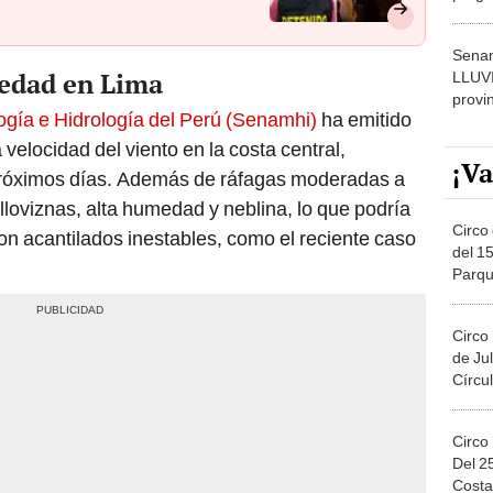
dónde
Senam
edad en Lima
LLUV
provi
ogía e Hidrología del Perú (Senamhi)
ha emitido
 velocidad del viento en la costa central,
¡Va
próximos días. Además de ráfagas moderadas a
 lloviznas, alta humedad y neblina, lo que podría
Circo 
 con acantilados inestables, como el reciente caso
del 15
Parqu
Migue
Circo
de Jul
Círcul
Circo
Del 2
Costa