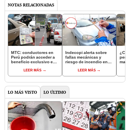
NOTAS RELACIONADAS
MTC: conductores en
Indecopi alerta sobre
¿Cóm
Perú podrán acceder a
fallas mecánicas y
pers
beneficio exclusivo en
riesgo de incendio en
matri
su licencia de conducir
casi 200 autos Kia:
Reni
LEER MÁS
LEER MÁS
si mantienen buen
estos son los modelos
récord de tránsito
deficientes, según la
entidad
LO MÁS VISTO
LO ÚLTIMO