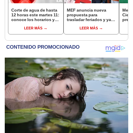
Corte de agua de hasta
MEF anuncia nueva
Mega
12 horas este martes 11:
propuesta para
Ciene
conoce los horarios y
trasladar feriados y ya
pres
zonas afectadas en
no sería a los viernes:
'Tren
LEER MÁS
LEER MÁS
Miraflores, SJL, Los
“Lunes es mejor día”
'búnk
Olivos y más
de c