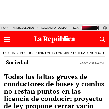
HOY
TINKA RESULTADOS
ALEJANDRO TOLEDO
KENJI FUJIMORI
PRECIO
LO ÚLTIMO
POLÍTICA
OPINIÓN
ECONOMÍA
SOCIEDAD
MUNDO
CIE
Sociedad
20 Jun 2025 | 18:46 h
Todas las faltas graves de
conductores de buses y combis
no restan puntos en las
licencia de conducir: proyecto
de ley propone cerrar vacío