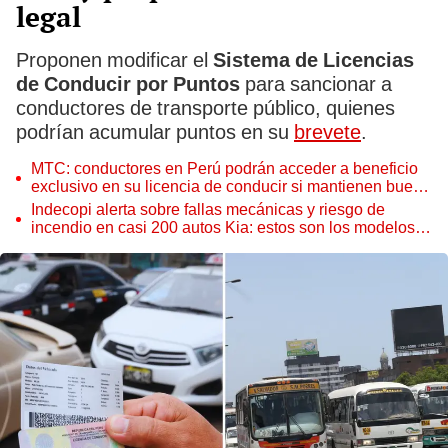
legal
Proponen modificar el
Sistema de Licencias
de Conducir por Puntos
para sancionar a
conductores de transporte público, quienes
podrían acumular puntos en su
brevete
.
MTC: conductores en Perú podrán acceder a beneficio
exclusivo en su licencia de conducir si mantienen buen
récord de tránsito
Indecopi alerta sobre fallas mecánicas y riesgo de
incendio en casi 200 autos Kia: estos son los modelos
deficientes, según la entidad