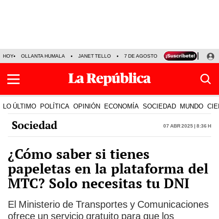
HOY
OLLANTA HUMALA
JANET TELLO
7 DE AGOSTO
TINKA RESULTADOS
LO ÚLTIMO
POLÍTICA
OPINIÓN
ECONOMÍA
SOCIEDAD
MUNDO
CIE
Sociedad
07 Abr 2025 | 8:36 h
¿Cómo saber si tienes
papeletas en la plataforma del
MTC? Solo necesitas tu DNI
El Ministerio de Transportes y Comunicaciones
ofrece un servicio gratuito para que los