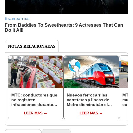
NOTAS RELACIONADAS
MTC: conductores que
Nuevos ferrocarriles,
MTC o
no registren
carreteras y líneas de
multa
infracciones durante
Metro disminuirán el
cond
dos años podrán
tráfico en Perú: mira los
puede
LEER MÁS
LEER MÁS
acceder a este beneficio
14 proyectos que
vehíc
en Perú en 2025
cambiarán tu día a día
parti