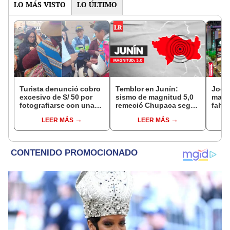
LO MÁS VISTO
LO ÚLTIMO
Turista denunció cobro
Temblor en Junín:
Jocke
excesivo de S/ 50 por
sismo de magnitud 5,0
manti
fotografiarse con una
remeció Chupaca según
falta
alpaca en Cusco y
IGP
¿desd
LEER MÁS
LEER MÁS
Serenazgo recuperó el
el ce
dinero