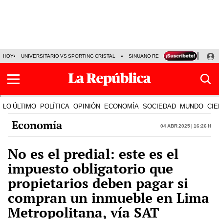
HOY
UNIVERSITARIO VS SPORTING CRISTAL
SINUANO RESULTADOS HOY
CA
LO ÚLTIMO
POLÍTICA
OPINIÓN
ECONOMÍA
SOCIEDAD
MUNDO
CIE
Economía
04 Abr 2025 | 16:26 h
No es el predial: este es el
impuesto obligatorio que
propietarios deben pagar si
compran un inmueble en Lima
Metropolitana, vía SAT