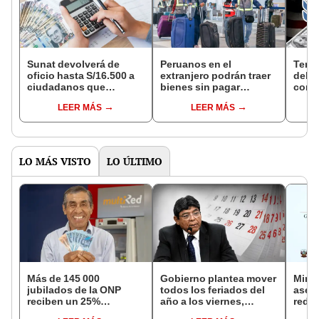
Sunat devolverá de
Peruanos en el
Temp
oficio hasta S/16.500 a
extranjero podrán traer
del I
ciudadanos que
bienes sin pagar
concl
declaren el pago del
impuestos: este es el
alter
LEER MÁS
LEER MÁS
Impuesto a la Renta este
beneficio especial que
pued
2025 en Perú: ¿cómo
brinda Sunat
impu
acceder?
LO MÁS VISTO
LO ÚLTIMO
Más de 145 000
Gobierno plantea mover
Mini
jubilados de la ONP
todos los feriados del
aseg
reciben un 25%
año a los viernes,
reduc
adicional en su pensión
excepto 28 de julio,
suel