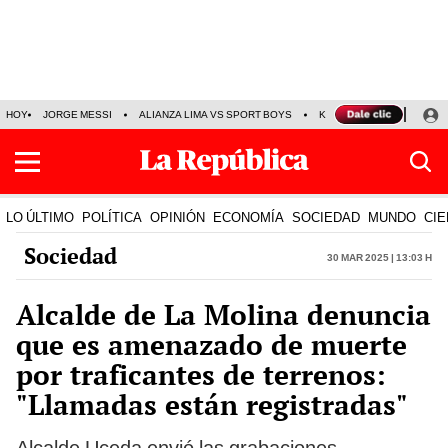
HOY
JORGE MESSI
ALIANZA LIMA VS SPORT BOYS
KENJI FUJIMORI
PRE
LO ÚLTIMO
POLÍTICA
OPINIÓN
ECONOMÍA
SOCIEDAD
MUNDO
CIE
Sociedad
30 Mar 2025 | 13:03 h
Alcalde de La Molina denuncia
que es amenazado de muerte
por traficantes de terrenos:
"Llamadas están registradas"