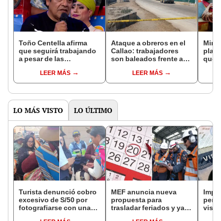
Toño Centella afirma
Ataque a obreros en el
Mined
que seguirá trabajando
Callao: trabajadores
plata
a pesar de las
son baleados frente a
que c
extorsiones que recibe:
caseta de seguridad en
de m
LEER MÁS
LEER MÁS
“Me da miedo, pero no
La Perla
cole
me amilana”
LO MÁS VISTO
LO ÚLTIMO
Turista denunció cobro
MEF anuncia nueva
Impu
excesivo de S/50 por
propuesta para
perua
fotografiarse con una
trasladar feriados y ya
visas
alpaca en Cusco:
no sería a los viernes:
empr