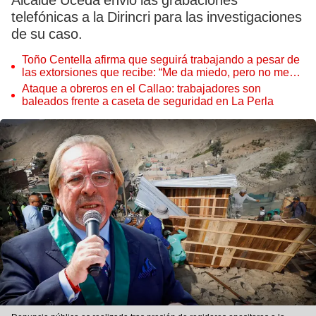
Alcalde Uceda envió las grabaciones
telefónicas a la Dirincri para las investigaciones
de su caso.
Toño Centella afirma que seguirá trabajando a pesar de
las extorsiones que recibe: “Me da miedo, pero no me
amilana”
Ataque a obreros en el Callao: trabajadores son
baleados frente a caseta de seguridad en La Perla