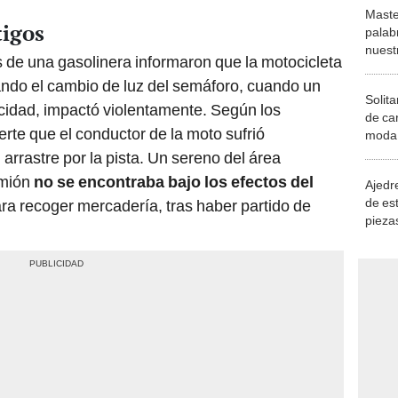
Maste
tigos
palab
nuest
 de una gasolinera informaron que la motocicleta
ndo el cambio de luz del semáforo, cuando un
Solita
ocidad, impactó violentamente. Según los
de ca
erte que el conductor de la moto sufrió
moda.
demue
arrastre por la pista. Un sereno del área
amión
no se encontraba bajo los efectos del
Ajedre
de es
 para recoger mercadería, tras haber partido de
piezas
consi