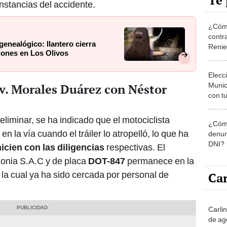
Te 
unstancias del accidente.
¿Cómo
contra
genealógico: llantero cierra
Reni
iones en Los Olivos
Elecc
Munic
v. Morales Duárez con Néstor
con tu
miemb
de oct
liminar, se ha indicado que el motociclista
¿Cómo
la O
 la vía cuando el tráiler lo atropelló, lo que ha
denun
DNI?
icien con las diligencias
respectivas. El
lonia S.A.C y de placa
DOT-847
permanece en la
 la cual ya ha sido cercada por personal de
Car
Carli
de ag