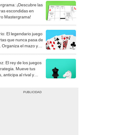
rgrama: ¡Descubre las
ras escondidas en
ro Mastergrama!
rio: El legendario juego
rtas que nunca pasa de
 Organiza el mazo y
stra tu habilidad.
z: El rey de los juegos
trategia. Mueve tus
, anticipa al rival y
gue el jaque mate.