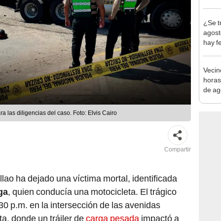
autis
capta
¿Se t
agost
hay fe
desca
Vecin
horas
de ag
afect
a las diligencias del caso. Foto: Elvis Cairo
Compartir
llao ha dejado una víctima mortal, identificada
ga
, quien conducía una motocicleta. El trágico
30 p.m. en la intersección de las avenidas
, donde un tráiler de
carga pesada
impactó a