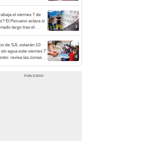
mo en Surco: cámaras
n el hecho
rabaja el viernes 7 de
o? El Peruano aclara si
3
riado largo tras el
nso del 6 de agosto
os de SJL estarán 10
 sin agua este viernes 7
4
osto: revisa las zonas
adas, según Sedapal