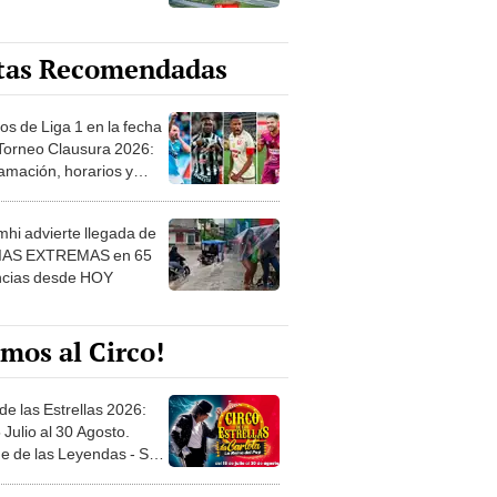
tas Recomendadas
os de Liga 1 en la fecha
 Torneo Clausura 2026:
amación, horarios y
 ver
hi advierte llegada de
IAS EXTREMAS en 65
ncias desde HOY
mos al Circo!
de las Estrellas 2026:
 Julio al 30 Agosto.
e de las Leyendas - San
l