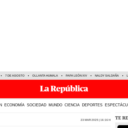
7 DE AGOSTO
OLLANTA HUMALA
PAPA LEÓN XIV
NALDY SALDAÑA
N
ECONOMÍA
SOCIEDAD
MUNDO
CIENCIA
DEPORTES
ESPECTÁCU
TE R
23 Mar 2025 | 16:16 h