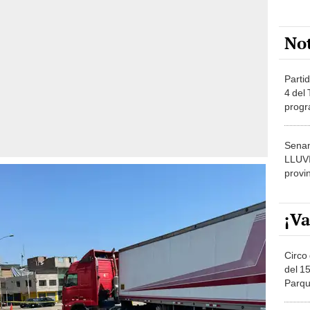
No
Partid
4 del
progr
dónde
Senam
LLUV
provi
¡Va
Circo 
del 15
Parqu
Migue