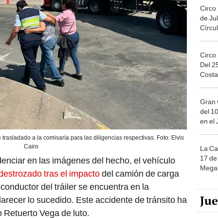
Circo
de Jul
Círcul
Circo
Del 2
Costa
Gran 
del 10
en el
trasladado a la comisaría para las diligencias respectivas. Foto: Elvis
Cairo
La Ca
17 de 
denciar en las imágenes del hecho, el vehículo
Mega 
destrozado tras el impacto
del camión de carga
 conductor del tráiler se encuentra en la
Ju
clarecer lo sucedido. Este accidente de tránsito ha
do Retuerto Vega de luto.