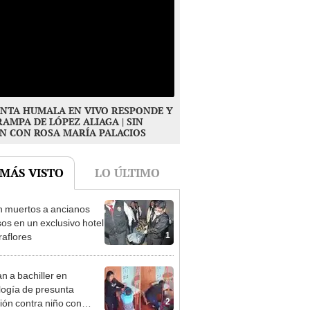
NTA HUMALA EN VIVO RESPONDE Y
RAMPA DE LÓPEZ ALIAGA | SIN
N CON ROSA MARÍA PALACIOS
 MÁS VISTO
LO ÚLTIMO
n muertos a ancianos
os en un exclusivo hotel
1
raflores
n a bachiller en
logía de presunta
2
ión contra niño con