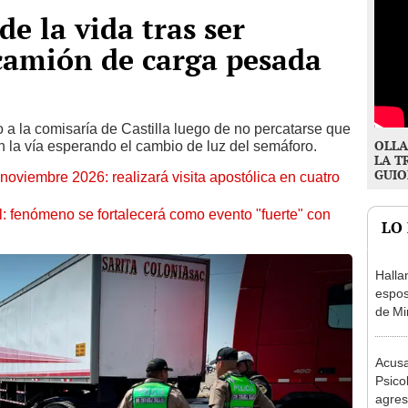
de la vida tras ser
camión de carga pesada
do a la comisaría de Castilla luego de no percatarse que
OLLA
n la vía esperando el cambio de luz del semáforo.
LA T
GUIO
oviembre 2026: realizará visita apostólica en cuatro
: fenómeno se fortalecerá como evento "fuerte" con
LO
Halla
espos
de Mi
Acusa
Psico
agres