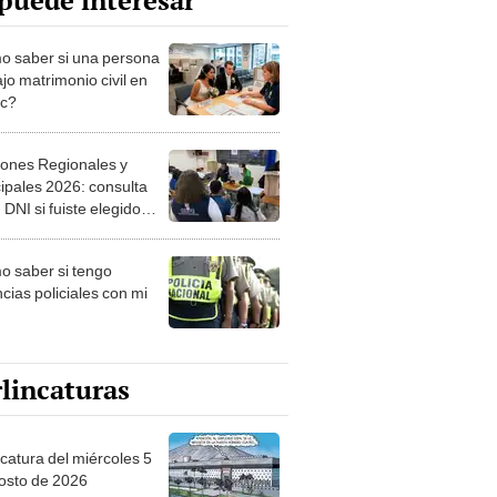
puede interesar
 saber si una persona
jo matrimonio civil en
ec?
iones Regionales y
ipales 2026: consulta
 DNI si fuiste elegido
ro de mesa para este 4
ubre en el link oficial de
 saber si tengo
NPE
cias policiales con mi
lincaturas
ncatura del miércoles 5
osto de 2026