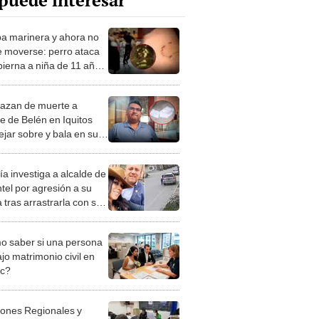
puede interesar
ba marinera y ahora no
 moverse: perro ataca
pierna a niña de 11 años
MP
zan de muerte a
de de Belén en Iquitos
ejar sobre y bala en su
"Vas a morir"
ía investiga a alcalde de
tel por agresión a su
 tras arrastrarla con su
neta en Chiclayo
 saber si una persona
jo matrimonio civil en
ec?
iones Regionales y