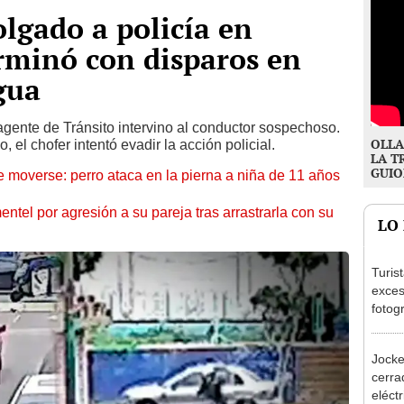
olgado a policía en
rminó con disparos en
gua
agente de Tránsito intervino al conductor sospechoso.
OLLA
 el chofer intentó evadir la acción policial.
LA T
GUIO
 moverse: perro ataca en la pierna a niña de 11 años
entel por agresión a su pareja tras arrastrarla con su
LO
Turis
exces
fotog
en Cu
recup
Jocke
cerrad
eléct