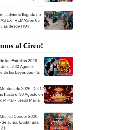
 ver
hi advierte llegada de
IAS EXTREMAS en 65
ncias desde HOY
mos al Circo!
de las Estrellas 2026:
 Julio al 30 Agosto.
e de las Leyendas - San
l
 Montecarlo 2026: Del 17
io hasta el 30 Agosto en
o Militar - Jesús María
 Místico Condor 2026:
5 de Junio. Explanada
 21