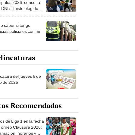
ipales 2026: consulta
 DNI si fuiste elegido
ro de mesa para este 4
ubre en el link oficial de
 saber si tengo
NPE
cias policiales con mi
lincaturas
ncatura del jueves 6 de
o de 2026
tas Recomendadas
os de Liga 1 en la fecha
 Torneo Clausura 2026:
amación, horarios y