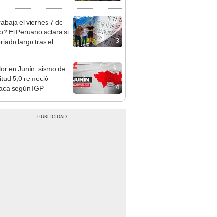
á el centro comercial?
rabaja el viernes 7 de
o? El Peruano aclara si
3
riado largo tras el
nso del 6 de agosto
or en Junín: sismo de
tud 5,0 remeció
4
aca según IGP