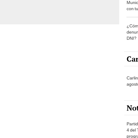
Munic
con tu
miemb
de oct
¿Cómo
la O
denun
DNI?
Car
Carli
agost
No
Partid
4 del
progr