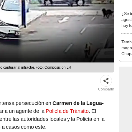
abrir
¿Se t
agost
hay fe
desca
Tembl
magni
Chup
ó capturar al infractor. Foto: Composición LR
Compartir
intensa persecución en
Carmen de la Legua-
lar a un agente de la
Policía de Tránsito
. El
entre las autoridades locales y la Policía en la
te a casos como este.