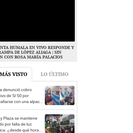
NTA HUMALA EN VIVO RESPONDE Y
RAMPA DE LÓPEZ ALIAGA | SIN
N CON ROSA MARÍA PALACIOS
 MÁS VISTO
LO ÚLTIMO
ta denunció cobro
ivo de S/ 50 por
1
rafiarse con una alpaca
sco y Serenazgo
eró el dinero
y Plaza se mantiene
o por falta de luz
2
rica: ¿desde qué hora