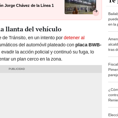
Te 
ón Jorge Chávez de la Línea 1
Baila
puede
en la 
la llanta del vehículo
en S
 de Tránsito, en un intento por
detener al
Amena
eumáticos del automóvil plateado con
placa BWB-
alcal
tras d
 evadir la acción policial y continuó su fuga, lo
casa: 
entar un plan cerco en la zona.
Fiscal
Pimen
pareja
camio
¿Cómo
contra
Reni
Elecc