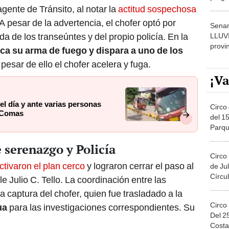
dónde
gente de Tránsito, al notar la
actitud sospechosa
 A pesar de la advertencia, el chofer optó por
Senam
da de los transeúntes y del propio policía. En la
LLUV
provi
ca su arma de fuego y dispara a uno de los
pesar de ello el chofer acelera y fuga.
¡Va
el día y ante varias personas
Circo 
 Comas
del 15
Parqu
Migue
 serenazgo y Policía
Circo
ctivaron el plan cerco
y lograron cerrar el paso al
de Jul
Círcul
le Julio C. Tello. La coordinación entre las
a captura del chofer, quien fue trasladado a la
Circo
ua
para las investigaciones correspondientes. Su
Del 2
Costa