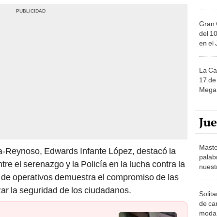
Gran 
del 10
en el
La Ca
17 de 
Mega 
Ju
Maste
a-Reynoso, Edwards Infante López, destacó la
palab
re el serenazgo y la Policía en la lucha contra la
nuest
o de operativos demuestra el compromiso de las
zar la seguridad de los ciudadanos.
Solita
de ca
moda.