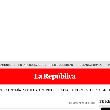
E AGOSTO
TINKA RESULTADOS
PRECIO DEL DÓLAR
OLLANTA HUMALA
P
N
ECONOMÍA
SOCIEDAD
MUNDO
CIENCIA
DEPORTES
ESPECTÁCU
TE R
07 Mar 2025 | 20:50 h