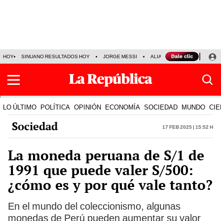
HOY
SINUANO RESULTADOS HOY
JORGE MESSI
ALIANZA LIMA VS SPORT BO
LO ÚLTIMO
POLÍTICA
OPINIÓN
ECONOMÍA
SOCIEDAD
MUNDO
CIE
Sociedad
17 Feb 2025 | 15:52 h
La moneda peruana de S/1 de
1991 que puede valer S/500:
¿cómo es y por qué vale tanto?
En el mundo del coleccionismo, algunas
monedas de Perú pueden aumentar su valor