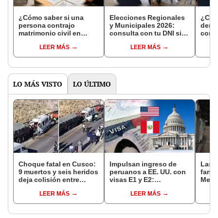
¿Cómo saber si una
Elecciones Regionales
¿Cóm
persona contrajo
y Municipales 2026:
denun
matrimonio civil en
consulta con tu DNI si
con 
Reniec?
fuiste elegido miembro
LEER MÁS
LEER MÁS
de mesa para este 4 de
octubre en el link oficial
de la ONPE
LO MÁS VISTO
LO ÚLTIMO
Choque fatal en Cusco:
Impulsan ingreso de
Las 
9 muertos y seis heridos
peruanos a EE. UU. con
fant
deja colisión entre
visas E1 y E2:
Metr
minivan y camión en
emprendedores y
ampli
LEER MÁS
LEER MÁS
Espinar
pymes serían los más
incon
beneficiados
buse
esta