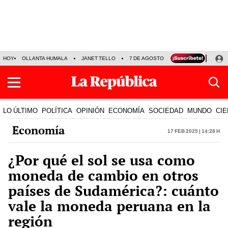
HOY
OLLANTA HUMALA
JANET TELLO
7 DE AGOSTO
TINKA RESULTADOS
LO ÚLTIMO
POLÍTICA
OPINIÓN
ECONOMÍA
SOCIEDAD
MUNDO
CIE
Economía
17 Feb 2025 | 14:28 h
¿Por qué el sol se usa como
moneda de cambio en otros
países de Sudamérica?: cuánto
vale la moneda peruana en la
región