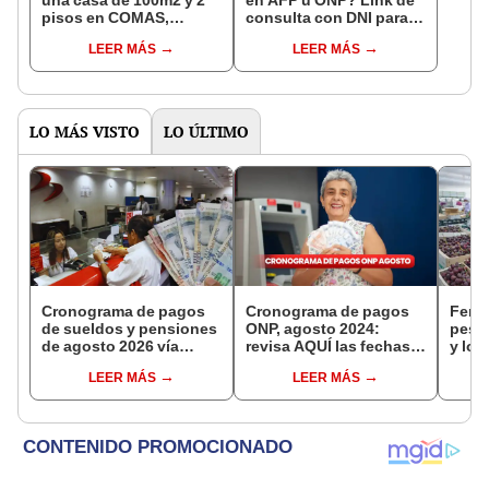
una casa de 100m2 y 2
en AFP u ONP? Link de
pisos en COMAS,
consulta con DNI para
CARABAYLLO y otros
ver en qué fondo de
LEER MÁS
LEER MÁS
distritos de LIMA
pensiones estás
NORTE
LO MÁS VISTO
LO ÚLTIMO
Cronograma de pagos
Cronograma de pagos
Fenó
de sueldos y pensiones
ONP, agosto 2024:
pesc
de agosto 2026 vía
revisa AQUÍ las fechas
y log
Banco de la Nación:
de cobro de los
riesg
LEER MÁS
LEER MÁS
conoce las fechas de
pensionistas del
segu
depósito
Decreto Ley 19990
año