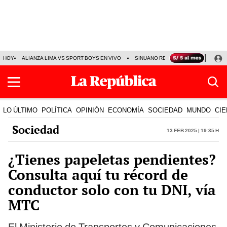
HOY
ALIANZA LIMA VS SPORT BOYS EN VIVO
SINUANO RESULTADOS HOY
JO
LO ÚLTIMO
POLÍTICA
OPINIÓN
ECONOMÍA
SOCIEDAD
MUNDO
CIE
Sociedad
13 Feb 2025 | 19:35 h
¿Tienes papeletas pendientes?
Consulta aquí tu récord de
conductor solo con tu DNI, vía
MTC