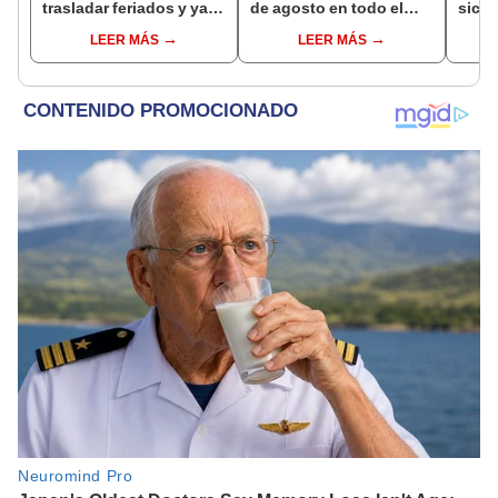
trasladar feriados y ya
de agosto en todo el
sicar
no sería a los viernes:
Perú: tiendas atenderán
captu
LEER MÁS
LEER MÁS
“Lunes es mejor día”
hasta las 7 p.m.