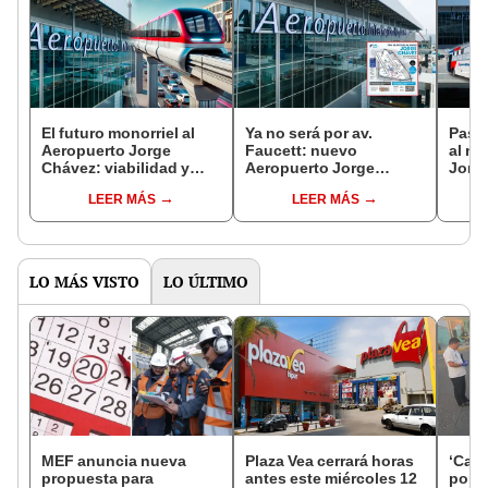
El futuro monorriel al
Ya no será por av.
Pasa
Aeropuerto Jorge
Faucett: nuevo
al n
Chávez: viabilidad y
Aeropuerto Jorge
Jorg
ejecución del proyecto
Chávez eliminará
trans
LEER MÁS
LEER MÁS
que estaría listo en 3
acceso antiguo por una
AeroD
años
importante vía tras
estas
inauguración de
marz
terminal
LO MÁS VISTO
LO ÚLTIMO
MEF anuncia nueva
Plaza Vea cerrará horas
‘Care
propuesta para
antes este miércoles 12
por ‘