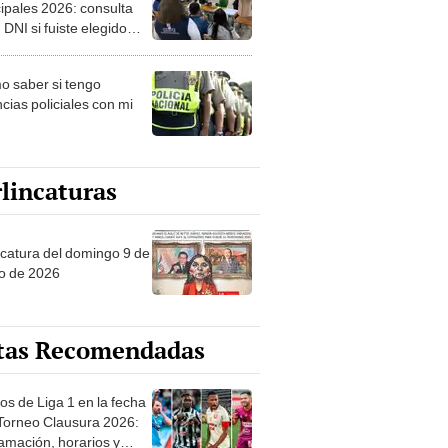
ipales 2026: consulta
 DNI si fuiste elegido
ro de mesa para este 4
ubre en el link oficial de
 saber si tengo
NPE
cias policiales con mi
lincaturas
ncatura del domingo 9 de
o de 2026
tas Recomendadas
os de Liga 1 en la fecha
 Torneo Clausura 2026:
amación, horarios y