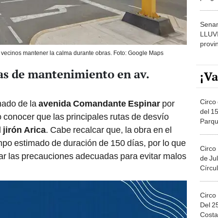
dónde
Senam
LLUV
provi
a vecinos mantener la calma durante obras. Foto: Google Maps
as de mantenimiento en av.
¡Va
Circo 
onado de la
avenida Comandante Espinar
por
del 15
o conocer que las principales rutas de desvío
Parqu
l
jirón Arica
. Cabe recalcar que, la obra en el
Migue
iempo estimado de duración de 150 días, por lo que
Circo
ar las precauciones adecuadas para evitar malos
de Jul
Círcul
Circo
Del 2
Costa