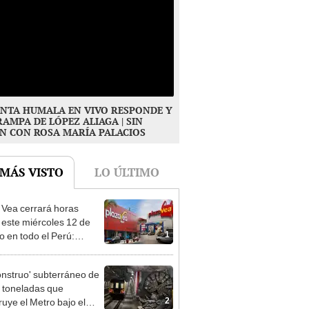
NTA HUMALA EN VIVO RESPONDE Y
RAMPA DE LÓPEZ ALIAGA | SIN
N CON ROSA MARÍA PALACIOS
 MÁS VISTO
LO ÚLTIMO
 Vea cerrará horas
 este miércoles 12 de
1
o en todo el Perú:
as atenderán hasta las 7
onstruo' subterráneo de
 toneladas que
2
ruye el Metro bajo el