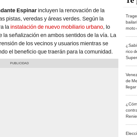
Te 
ndante Espinar
incluyen la renovación de la
Trage
as pistas, veredas y áreas verdes. Según la
baila
ra la
instalación de nuevo mobiliario urbano
, lo
moto 
una a
e la señalización en ambos sentidos de la vía. La
ensión de los vecinos y usuarios mientras se
¿Sabí
ndo el beneficio que traerán para la comunidad.
rico 
Super
Miraf
Venez
de Me
llegar
exito
Mirafl
¿Cómo
contra
Reni
Elecc