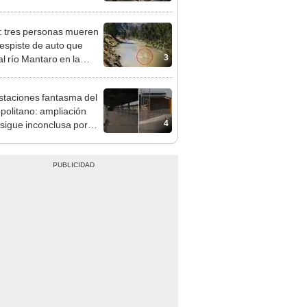
o avanza a su última
ión
: tres personas mueren
despiste de auto que
3
al río Mantaro en la
tera Central
staciones fantasma del
politano: ampliación
4
 sigue inconclusa por
 de buses y una adenda
ncada