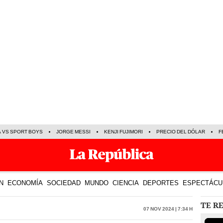
A VS SPORT BOYS
JORGE MESSI
KENJI FUJIMORI
PRECIO DEL DÓLAR
F
N
ECONOMÍA
SOCIEDAD
MUNDO
CIENCIA
DEPORTES
ESPECTÁCU
TE R
07 Nov 2024 | 7:34 h