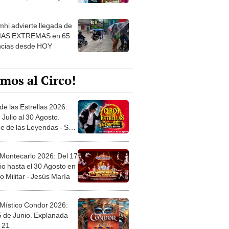
 ver
hi advierte llegada de
IAS EXTREMAS en 65
ncias desde HOY
mos al Circo!
de las Estrellas 2026:
 Julio al 30 Agosto.
e de las Leyendas - San
l
 Montecarlo 2026: Del 17
io hasta el 30 Agosto en
o Militar - Jesús María
 Místico Condor 2026:
5 de Junio. Explanada
 21