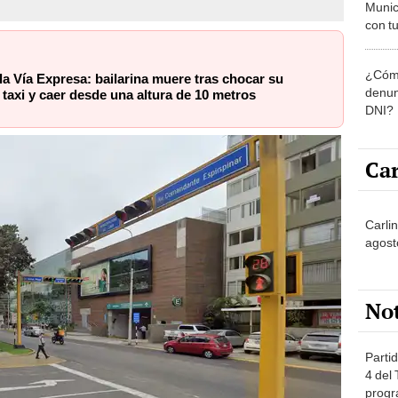
Munic
con tu
miemb
de oct
¿Cómo
la O
la Vía Expresa: bailarina muere tras chocar su
denun
taxi y caer desde una altura de 10 metros
DNI?
Car
Carli
agost
No
Partid
4 del
progr