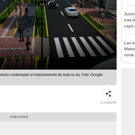
Calla
estac
Junín
tras 
cayó 
Carre
Las e
Metro
norte
falta
esta
 obras contemplan el mejoramiento de toda la vía. Foto: Google
Compartir