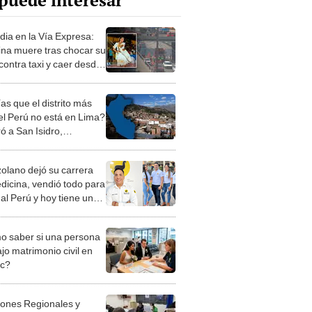
puede interesar
dia en la Vía Expresa:
rina muere tras chocar su
contra taxi y caer desde
ltura de 10 metros
as que el distrito más
del Perú no está en Lima?
ó a San Isidro,
lores y La Molina
olano dejó su carrera
dicina, vendió todo para
 al Perú y hoy tiene una
sa empresa en
ores: no tenía ni S/1
 saber si una persona
jo matrimonio civil en
ec?
iones Regionales y