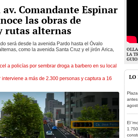
a av. Comandante Espinar
onoce las obras de
 rutas alternas
tado será desde la avenida Pardo hasta el Óvalo
OLLA
lternas, como la avenida Santa Cruz y el jirón Arica,
LA T
GUIO
l a policías por sembrar droga a barbero en su local
LO
nterviene a más de 2.300 personas y captura a 16
Plaza
antes
agost
tiend
p.m.
El 'm
1.750
const