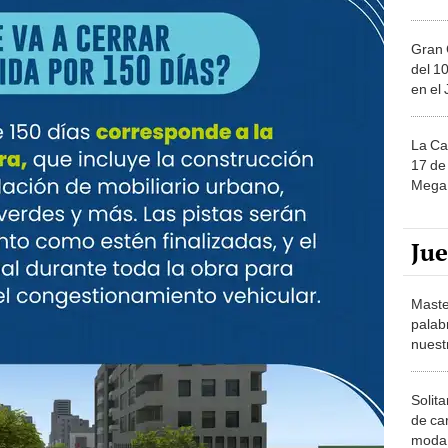
Gran 
del 10
en el
La Ca
17 de 
Mega 
Ju
Maste
palab
nuest
Solita
de ca
moda.