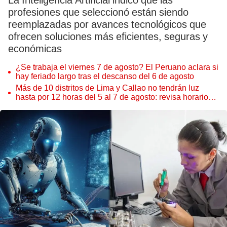
La Inteligencia Artificial indicó que las
profesiones que seleccionó están siendo
reemplazadas por avances tecnológicos que
ofrecen soluciones más eficientes, seguras y
económicas
¿Se trabaja el viernes 7 de agosto? El Peruano aclara si
hay feriado largo tras el descanso del 6 de agosto
Más de 10 distritos de Lima y Callao no tendrán luz
hasta por 12 horas del 5 al 7 de agosto: revisa horarios y
zonas afectadas