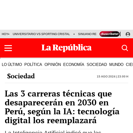
HOY
UNIVERSITARIO VS SPORTING CRISTAL
SINUANO RESULTADOS HOY
CA
LO ÚLTIMO
POLÍTICA
OPINIÓN
ECONOMÍA
SOCIEDAD
MUNDO
CIE
Sociedad
15 Ago 2024 | 23:00 h
Las 3 carreras técnicas que
desaparecerán en 2030 en
Perú, según la IA: tecnología
digital los reemplazará