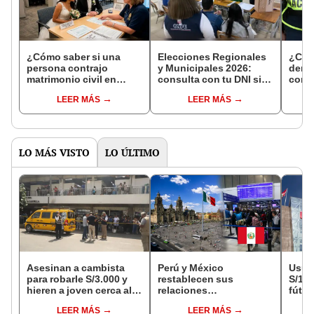
¿Cómo saber si una
Elecciones Regionales
¿Cóm
persona contrajo
y Municipales 2026:
denun
matrimonio civil en
consulta con tu DNI si
con 
Reniec?
fuiste elegido miembro
LEER MÁS
LEER MÁS
de mesa para este 4 de
octubre en el link oficial
de la ONPE
LO MÁS VISTO
LO ÚLTIMO
Asesinan a cambista
Perú y México
Usuar
para robarle S/3.000 y
restablecen sus
S/14.
hieren a joven cerca al
relaciones
fútbo
Barrio Chino en Lima
diplomáticas: ¿se
se ne
LEER MÁS
LEER MÁS
Cercado
anulan los visados?
Indec